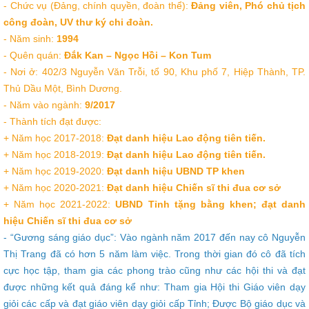
- Chức vụ (Đảng, chính quyền, đoàn thể):
Đảng viên, Phó chủ tịch
công đoàn, UV thư ký chi đoàn.
- Năm sinh:
1994
- Quên quán:
Đắk Kan – Ngọc Hồi – Kon Tum
- Nơi ở: 402/3 Nguyễn Văn Trỗi, tổ 90, Khu phố 7, Hiệp Thành, TP.
Thủ Dầu Một, Bình Dương.
- Năm vào ngành:
9/2017
- Thành tích đạt được:
+ Năm học 2017-2018:
Đạt danh hiệu Lao động tiên tiến.
+ Năm học 2018-2019:
Đạt danh hiệu Lao động tiên tiến.
+ Năm học 2019-2020:
Đạt danh hiệu UBND TP khen
+ Năm học 2020-2021:
Đạt danh hiệu Chiến sĩ thi đua cơ sở
+ Năm học 2021-2022:
UBND Tỉnh tặng bằng khen; đạt danh
hiệu Chiến sĩ thi đua cơ sở
- “Gương sáng giáo dục”: Vào ngành năm 2017 đến nay cô Nguyễn
Thị Trang đã có hơn 5 năm làm việc. Trong thời gian đó cô đã tích
cực học tập, tham gia các phong trào cũng như các hội thi và đạt
được những kết quả đáng kể như: Tham gia Hội thi Giáo viên dạy
giỏi các cấp và đạt giáo viên dạy giỏi cấp Tỉnh; Được Bộ giáo dục và