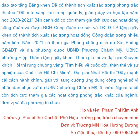
đào tạo tặng Bằng khen Đã có thành tích xuất sắc trong phong trào
thi đua “Đổi mới sáng tạo trong quản lý, giảng dạy và học tập năm
học 2020-2021” Bên cạnh đó cô còn tham gia tích cực các hoạt động
công đoàn và được BCH Công đoàn cơ sở và LĐLĐ TP tặng giấy
khen có thành tích xuất sắc trong hoạt động Công đoàn trong nhiều
năm liền. Năm 2021 cô tham gia Phòng chống dịch do Sở, Phòng
GD&ĐT và địa phương được UBND Phường Chánh Mỹ, UBND
phường Hiệp Thành tặng giấy khen. Tham gia thi và đạt giải Khuyến
khích Hội thi rung chuông vàng “Tìm hiểu về cuộc đời, thân thế và sự
nghiệp của Chủ tịch Hồ Chí Minh”. Đạt giải Nhất Hội thi “Đẩy mạnh
cải cách hành chính, gắn với tăng cường ứng dụng công nghệ số vì
nhân dân phục vụ” do UBND phường Chánh Mỹ tổ chức. Ngoài ra cô
còn tích cực tham gia các hoạt động phong trào khác của ngành,
đơn vị và địa phương tổ chức.
Họ và tên: Phạm Thị Kim Anh
Chức vụ: Phó bí thư Chi bộ- Phó Hiệu trưởng phụ trách chuyên môn
Đơn vị: Trường MN Hoa Hướng Dương
Số điện thoại liên hệ: 0907054856