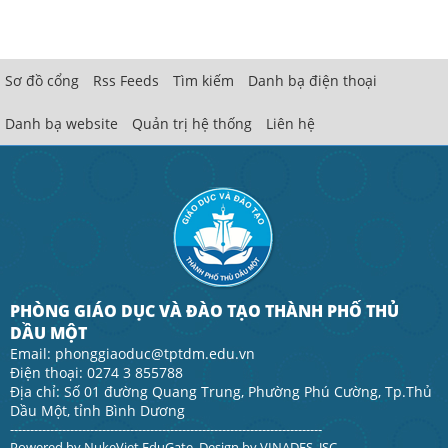
Sơ đồ cổng
Rss Feeds
Tìm kiếm
Danh bạ điện thoại
Danh bạ website
Quản trị hệ thống
Liên hệ
PHÒNG GIÁO DỤC VÀ ĐÀO TẠO THÀNH PHỐ THỦ
DẦU MỘT
Email: phonggiaoduc@tptdm.edu.vn
Điện thoại: 0274 3 855788
Địa chỉ: Số 01 đường Quang Trung, Phường Phú Cường, Tp.Thủ
Dầu Một, tỉnh Bình Dương
------------------------------------------------------------------------------
Powered by
NukeViet EduGate
. Design by
VINADES.,JSC