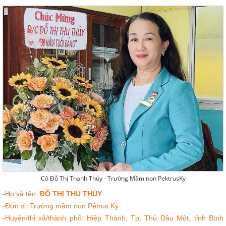
Cô Đỗ Thị Thanh Thủy - Trường Mầm non PektrusKy
-Họ và tên:
ĐỖ THỊ THU THỦY
-Đơn vị: Trường mầm non Pétrus Ký
-Huyện/thị xã/thành phố: Hiệp Thành, Tp. Thủ Dầu Một, tỉnh Bình