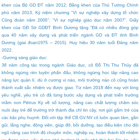
khen của Bộ GD ĐT năm 2012; Bằng khen của Thủ Tướng Chính
phủ năm 2013; Kỷ niệm chương “Vì sự nghiệp xây dựng tổ chức
Công đoàn năm 2005”; “Vì sự nghiệp giáo dục năm 2007”, Giấy
khen của GĐ Sở GDĐT Bình Dương tặng “Đã có nhiều đóng góp
qua 40 năm xây dựng và phát triển ngành GD và ĐT tỉnh Bình
Dương (giai đoạn1975 – 2015). Huy hiệu 30 năm tuổi Đảng năm
2022.
-Gương sáng giáo dục:
38 năm công tác trong ngành Giáo dục, cô Đỗ Thị Thu Thủy đã
không ngừng rèn luyện phấn đấu, không ngừng học tập nâng cao
năng lực quản lí, dù ở cương vị nào, môi trường nào cô cũng hoàn
thành xuất sắc nhiệm vụ được giao. Từ năm 2018 đến nay với lòng
yêu nghề, yêu trẻ cô đã từng bước xây dựng và phát triển trường
mầm non Pétrus Ký về số lượng, nâng cao chất lượng chăm sóc
nuôi dạy trẻ để trường trở thành địa chỉ tin cậy, nơi gửi gắm trẻ của
các bậc phụ huynh. Đối với tập thể CB.GV.NV cô luôn quan tâm, gần
gũi, lắng nghe, động viên, giúp đỡ, bồi dưỡng, tạo điều kiện cho đội
ngũ nâng cao trình độ chuyên môn, nghiệp vụ, hoàn thành tốt nhiệm
vụ được giao, xây dựng nhà trường là môi nhà thứ hai ấm áp, yêu