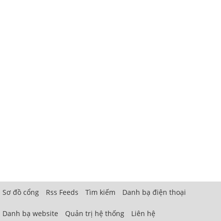
Sơ đồ cổng
Rss Feeds
Tìm kiếm
Danh bạ điện thoại
Danh bạ website
Quản trị hệ thống
Liên hệ