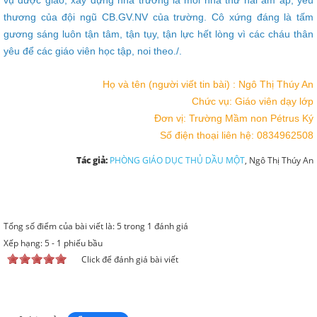
thương của đội ngũ CB.GV.NV của trường. Cô xứng đáng là tấm
gương sáng luôn tận tâm, tận tụy, tận lực hết lòng vì các cháu thân
yêu để các giáo viên học tập, noi theo./.
Họ và tên (người viết tin bài) : Ngô Thị Thúy An
Chức vụ: Giáo viên dạy lớp
Đơn vị: Trường Mầm non Pétrus Ký
Số điện thoại liên hệ: 0834962508
Tác giả:
PHÒNG GIÁO DỤC THỦ DẦU MỘT
, Ngô Thị Thúy An
Tổng số điểm của bài viết là: 5 trong 1 đánh giá
Xếp hạng:
5
-
1
phiếu bầu
Click để đánh giá bài viết