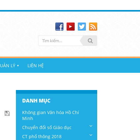
UẢN LÝ
LIÊN HỆ
▼
DANH MỤC
Không gian Văn hóa Hồ Chí
Minh
Chuyển đổi số Giáo dục
CT phổ thông 2018