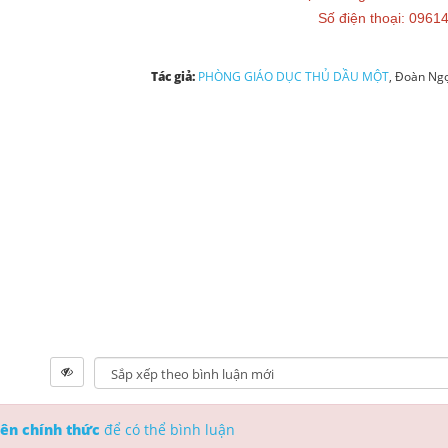
Số điện thoại: 0961
Tác giả:
PHÒNG GIÁO DỤC THỦ DẦU MỘT
, Đoàn Ngọ
ên chính thức
để có thể bình luận