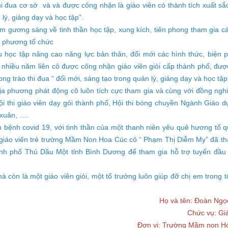
i đua cơ sở và và được công nhận là giáo viên có thành tích xuất sắ
 lý, giảng dạy và học tập”.
m gương sáng về tinh thần học tập, xung kích, tiên phong tham gia c
a phương tổ chức
 học tập nâng cao năng lực bản thân, đổi mới các hình thức, biện p
 nhiều năm liên cô được công nhận giáo viên giỏi cấp thành phố, đư
ong trào thi đua “ đổi mới, sáng tạo trong quản lý, giảng dạy và học tập
địa phương phát động cô luôn tích cực tham gia và cùng với đồng ngh
ội thi giáo viên dạy gỏi thành phố, Hội thi bóng chuyền Ngành Giáo d
 xuân, ….
 bệnh covid 19, với tinh thần của một thanh niên yêu quê hương tổ 
một giáo viên trẻ trường Mầm Non Hoa Cúc cô “ Phạm Thị Diễm My” đã t
ành phố Thủ Dầu Một tỉnh Bình Dương để tham gia hỗ trợ tuyến đầu
à còn là một giáo viên giỏi, một tổ trưởng luôn giúp đỡ chị em trong 
Họ và tên: Đoàn Ngọ
Chức vụ: Gi
Đơn vị: Trường Mầm non H