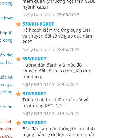
mềm quản lý trường học trên CSDL
c trong
ngành GDĐT
Ngày ban hành: 05/05/2025
ác hoạt
578/KH-PGDĐT
Kế hoạch kiểm tra ứng dụng CNTT
háp tổ
và chuyển đổi số về giáo dục năm
ợc công
2025
”.
Ngày ban hành: 28/04/2025
iệp đạt
555/PGDĐT
ục, Hội
Hướng dẫn đánh giá mức độ
chuyển đổi số của cơ sở giáo dục
phổ thông
quốc và
Ngày ban hành: 24/04/2025
ham gia
 phòng
512/PGDĐT
Triển khai thực hiện khảo sát về
hoạt động KĐCLGD
tổ hoàn
Ngày ban hành: 21/04/2025
c Trinh
525/PGDĐT
Bảo đảm an toàn thông tin an ninh
áo viên
mạng, bảo vệ dữ liệu cá nhân quản
oa Cúc