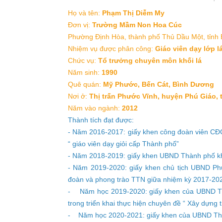
Họ và tên:
Phạm Thị Diễm My
Đơn vị:
Trường Mầm Non Hoa Cúc
Phường Định Hòa, thành phố Thủ Dầu Một, tỉnh
Nhiệm vụ được phân công:
Giáo viên dạy lớp l
Chức vụ:
Tổ trưởng chuyên môn khối lá
Năm sinh:
1990
Quê quán:
Mỹ Phước, Bến Cát, Bình Dương
Nơi ở:
Thị trấn Phước Vĩnh, huyện Phú Giáo,
Năm vào ngành:
2012
Thành tích đạt được:
- Năm 2016-2017: giấy khen công đoàn viên CĐC
“ giáo viên dạy giỏi cấp Thành phố”
- Năm 2018-2019: giấy khen UBND Thành phố kh
- Năm 2019-2020: giấy khen chủ tịch UBND Phư
đoàn và phong trào TTN giữa nhiệm kỳ 2017-20
- Năm học 2019-2020: giấy khen của UBND Thà
trong triển khai thực hiện chuyên đề “ Xây dựng
- Năm học 2020-2021: giấy khen của UBND Thành