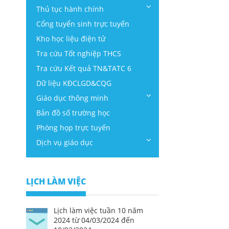
Thủ tục hành chính
Cổng tuyển sinh trực tuyến
Kho học liệu điện tử
Tra cứu Tốt nghiệp THCS
Tra cứu Kết quả TN&TATC 6
Dữ liệu KĐCLGD&CQG
Giáo dục thông minh
Bản đồ số trường học
Phòng họp trực tuyến
Dịch vụ giáo dục
LỊCH LÀM VIỆC
Lịch làm việc tuần 10 năm
2024 từ 04/03/2024 đến