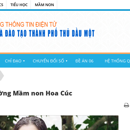
CS
TIỂU HỌC
MẦM NON
CHỈ ĐẠO
CHUYỂN ĐỔI SỐ
ĐỀ ÁN 06
HỆ THỐNG Q
▼
▼
ường Mầm non Hoa Cúc