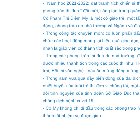
- Năm học 2021-2022: đạt thành tích chiến sĩ th
phong trào thi đua “ đổi mới, sáng tạo trong quản
Cô Phạm Thị Diễm My là một cô giáo trẻ, một tấ
động, phong trào do nhà trường và Ngành và đị
- Trong công tác chuyên môn: cô luôn phấn đấu
chức các hoạt động mang lại hiệu quả giáo dục,
nhận là giáo viên có thành tích xuất sắc trong ph
- Trong các phong trào thi đua do nhà trường, 
được nhiều thành tích trong các cuộc thi như: H
trại, Hội thi văn nghệ - nấu ăn mừng đảng mừng
- Trong năm vừa qua đầy biến động của đại dịch
nhiệt huyết của tuổi trẻ thì đơn vị chúng tôi, 
đội tình nguyện của tỉnh đoàn Sở Giáo Dục th
chống dịch bệnh covid 19.
- Cô My không chỉ đi đầu trong các phong trào m
thành tốt nhiệm vụ được giao