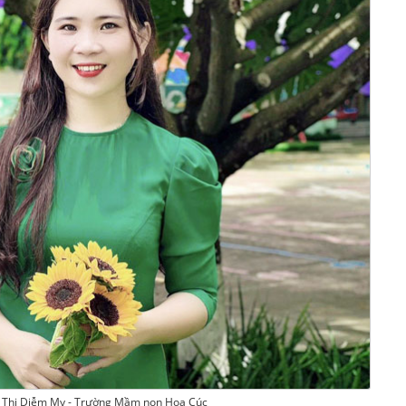
Thị Diễm My - Trường Mầm non Hoa Cúc