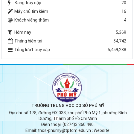
Đang truy cập
20
Máy chủ tìm kiếm
16
Khách viếng thăm
4
Hôm nay
5,369
Tháng hiện tại
54,742
Tổng lượt truy cập
5,459,238
TRƯỜNG TRUNG HỌC CƠ SỞ PHÚ MỸ
Địa chỉ:
số 178, đường ĐX 033, khu phố Phú Mỹ 1, phường Bình
Dương, Thành phố Hồ Chí Minh
Điện thoại:
(0274)3.860.490;
Email:
thcs-phumy@tptdm.edu.vn
; Website: