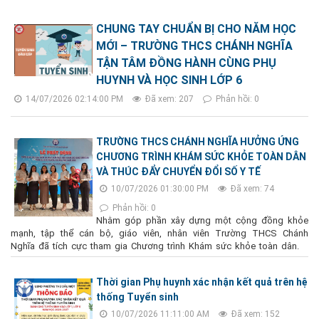
CHUNG TAY CHUẨN BỊ CHO NĂM HỌC
MỚI – TRƯỜNG THCS CHÁNH NGHĨA
TẬN TÂM ĐỒNG HÀNH CÙNG PHỤ
HUYNH VÀ HỌC SINH LỚP 6
14/07/2026 02:14:00 PM
Đã xem: 207
Phản hồi: 0
TRƯỜNG THCS CHÁNH NGHĨA HƯỞNG ỨNG
CHƯƠNG TRÌNH KHÁM SỨC KHỎE TOÀN DÂN
VÀ THÚC ĐẨY CHUYỂN ĐỔI SỐ Y TẾ
10/07/2026 01:30:00 PM
Đã xem: 74
Phản hồi: 0
Nhằm góp phần xây dựng một cộng đồng khỏe
mạnh, tập thể cán bộ, giáo viên, nhân viên Trường THCS Chánh
Nghĩa đã tích cực tham gia Chương trình Khám sức khỏe toàn dân.
Thời gian Phụ huynh xác nhận kết quả trên hệ
thống Tuyển sinh
10/07/2026 11:11:00 AM
Đã xem: 152