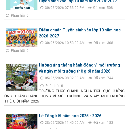
tuyển sinh vào lớp 10 năm học 2026-2027
30/06/2026 07:33:00 PM
Đã xem: 508
Phản hồi: 0
Điểm chuẩn Tuyển sinh vào lớp 10 năm học
2026-2027
30/06/2026 10:53:00 AM
Đã xem: 308
Phản hồi: 0
Hưởng ứng tháng hành động vì môi trường
và ngày môi trường thế giới năm 2026
05/06/2026 08:02:00 AM
Đã xem: 744
Phản hồi: 0
TRƯỜNG THCS CHÁNH NGHĨA TÍCH CỰC HƯỞNG
ỨNG THÁNG HÀNH ĐỘNG VÌ MÔI TRƯỜNG VÀ NGÀY MÔI TRƯỜNG
THẾ GIỚI NĂM 2026
Lễ Tổng kết năm học 2025 - 2026
28/05/2026 11:40:00 AM
Đã xem: 183