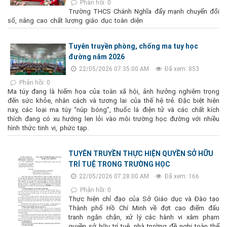
Phản hồi: 0
Trường THCS Chánh Nghĩa đẩy mạnh chuyển đổi
số, nâng cao chất lượng giáo dục toàn diện
Tuyên truyền phòng, chống ma tuy học
đường năm 2026
22/05/2026 07:35:00 AM
Đã xem: 853
Phản hồi: 0
Ma túy đang là hiểm họa của toàn xã hội, ảnh hưởng nghiêm trọng
đến sức khỏe, nhân cách và tương lai của thế hệ trẻ. Đặc biệt hiện
nay, các loại ma túy “núp bóng”, thuốc lá điện tử và các chất kích
thích đang có xu hướng len lỏi vào môi trường học đường với nhiều
hình thức tinh vi, phức tạp.
TUYÊN TRUYỀN THỰC HIỆN QUYỀN SỞ HỮU
TRÍ TUỆ TRONG TRƯỜNG HỌC
22/05/2026 07:28:00 AM
Đã xem: 166
Phản hồi: 0
Thực hiện chỉ đạo của Sở Giáo dục và Đào tạo
Thành phố Hồ Chí Minh về đợt cao điểm đấu
tranh ngăn chặn, xử lý các hành vi xâm phạm
quyền sở hữu trí tuệ, nhà trường đề nghị toàn thể