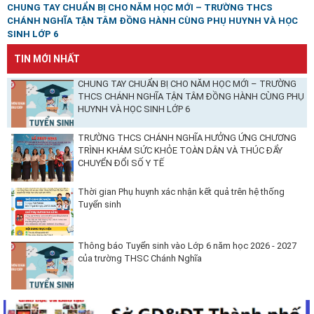
CHUNG TAY CHUẨN BỊ CHO NĂM HỌC MỚI – TRƯỜNG THCS
CHÁNH NGHĨA TẬN TÂM ĐỒNG HÀNH CÙNG PHỤ HUYNH VÀ HỌC
SINH LỚP 6
TIN MỚI NHẤT
CHUNG TAY CHUẨN BỊ CHO NĂM HỌC MỚI – TRƯỜNG
THCS CHÁNH NGHĨA TẬN TÂM ĐỒNG HÀNH CÙNG PHỤ
HUYNH VÀ HỌC SINH LỚP 6
TRƯỜNG THCS CHÁNH NGHĨA HƯỞNG ỨNG CHƯƠNG
TRÌNH KHÁM SỨC KHỎE TOÀN DÂN VÀ THÚC ĐẨY
CHUYỂN ĐỔI SỐ Y TẾ
Thời gian Phụ huynh xác nhận kết quả trên hệ thống
Tuyển sinh
Thông báo Tuyển sinh vào Lớp 6 năm học 2026 - 2027
của trường THSC Chánh Nghĩa