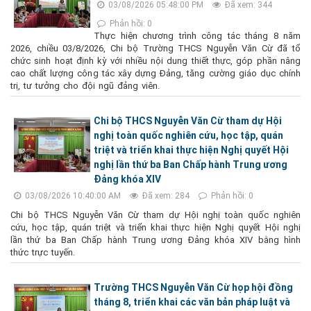
03/08/2026 05:48:00 PM
Đã xem: 344
Phản hồi: 0
Thực hiện chương trình công tác tháng 8 năm
2026, chiều 03/8/2026, Chi bộ Trường THCS Nguyễn Văn Cừ đã tổ
chức sinh hoạt định kỳ với nhiều nội dung thiết thực, góp phần nâng
cao chất lượng công tác xây dựng Đảng, tăng cường giáo dục chính
trị, tư tưởng cho đội ngũ đảng viên.
Chi bộ THCS Nguyễn Văn Cừ tham dự Hội
nghị toàn quốc nghiên cứu, học tập, quán
triệt và triển khai thực hiện Nghị quyết Hội
nghị lần thứ ba Ban Chấp hành Trung ương
Đảng khóa XIV
03/08/2026 10:40:00 AM
Đã xem: 284
Phản hồi: 0
Chi bộ THCS Nguyễn Văn Cừ tham dự Hội nghị toàn quốc nghiên
cứu, học tập, quán triệt và triển khai thực hiện Nghị quyết Hội nghị
lần thứ ba Ban Chấp hành Trung ương Đảng khóa XIV bằng hình
thức trực tuyến.
Trường THCS Nguyễn Văn Cừ họp hội đồng
tháng 8, triển khai các văn bản pháp luật và