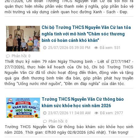
26/7/2026, Chi đoàn Trường THCS Nguyễn Văn Cừ đã sôi nổi ra
quân thực hiện nhiều phần việc thanh niên ý nghĩa, góp phần bảo vệ
môi trường và xây dựng cảnh quan học đường Xanh - Sạch - Đẹp.
Chi bộ Trường THCS Nguyễn Văn Cừ lan tỏa
nghĩa tình với mô hình "Chăm sóc thương
binh có hoàn cảnh khó khăn"
25/07/2026 05:39:00 PM
Đã xem: 531
Phản hồi: 0
Thiết thực kỷ niệm 79 năm Ngày Thương binh - Liệt sĩ (27/7/1947 -
27/7/2026), thực hiện kế hoạch của Chi bộ, Chi bộ Trường THCS
Nguyễn Văn Cừ đã tổ chức hoạt động đến thăm, động viên và tặng
quà gia đình thương binh trên địa bàn, góp phần phát huy truyền
thống "Uống nước nhớ nguồn", "Đền ơn đáp nghĩa" của dân tộc.
Trường THCS Nguyễn Văn Cừ thông báo
khám sức khỏe học sinh năm 2026
23/07/2026 11:34:00 AM
Đã xem: 2977
Phản hồi: 0
Trường THCS Nguyễn Văn Cừ thông báo khám sức khỏe học sinh
năm 2026. Thời gian: 07h30 ngày 02/8/2026 (chủ nhật). Trân trọng!