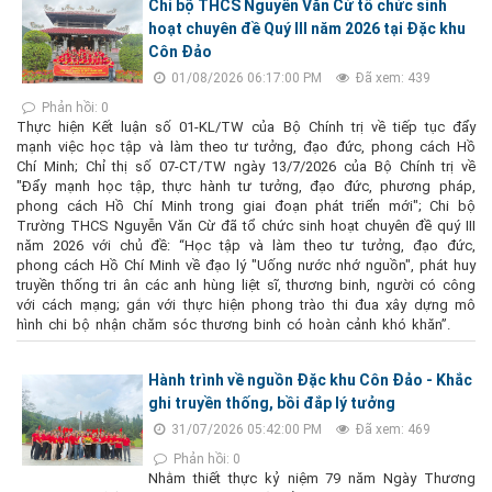
Chi bộ THCS Nguyễn Văn Cừ tổ chức sinh
hoạt chuyên đề Quý III năm 2026 tại Đặc khu
Côn Đảo
01/08/2026 06:17:00 PM
Đã xem: 439
Phản hồi: 0
Thực hiện Kết luận số 01-KL/TW của Bộ Chính trị về tiếp tục đẩy
mạnh việc học tập và làm theo tư tưởng, đạo đức, phong cách Hồ
Chí Minh; Chỉ thị số 07-CT/TW ngày 13/7/2026 của Bộ Chính trị về
"Đẩy mạnh học tập, thực hành tư tưởng, đạo đức, phương pháp,
phong cách Hồ Chí Minh trong giai đoạn phát triển mới"; Chi bộ
Trường THCS Nguyễn Văn Cừ đã tổ chức sinh hoạt chuyên đề quý III
năm 2026 với chủ đề: “Học tập và làm theo tư tưởng, đạo đức,
phong cách Hồ Chí Minh về đạo lý "Uống nước nhớ nguồn", phát huy
truyền thống tri ân các anh hùng liệt sĩ, thương binh, người có công
với cách mạng; gắn với thực hiện phong trào thi đua xây dựng mô
hình chi bộ nhận chăm sóc thương binh có hoàn cảnh khó khăn”.
Hành trình về nguồn Đặc khu Côn Đảo - Khắc
ghi truyền thống, bồi đắp lý tưởng
31/07/2026 05:42:00 PM
Đã xem: 469
Phản hồi: 0
Nhằm thiết thực kỷ niệm 79 năm Ngày Thương