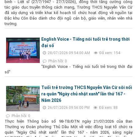
binh - Liệt sĩ (27/7/1947 - 27/7/2026), đồng thời tăng cường công
tác giáo dục truyền thống cách mạng, Trường THCS Nguyễn Văn Cừ
đã xây dựng và triển khai kế hoạch tổ chức hoạt động về nguồn tại
Đặc khu Côn Đảo dành cho đội ngũ cán bộ, giáo viên, nhân viên nhà
trường.
English Voice - Tiếng nói tuổi trẻ trong thời
đại số
28/07/2026 09:54:00 AM
Đã xem: 154
Phản hồi: 0
"English Voice - Tiếng nói tuổi trẻ trong thời đại
số"
Tuổi trẻ trường THCS Nguyễn Văn Cừ sôi nổi
ra quân "Ngày chủ nhật xanh" lần thứ 167 -
Năm 2026
26/07/2026 09:56:00 PM
Đã xem: 88
Phản hồi: 0
Thực hiện Thông báo số 98-TB/ĐTN ngày 21/07/2026 của Ban
Thường vụ Đoàn phường Thủ Dầu Một về việc đồng loạt tổ chức ra
quân “Ngày Chủ nhật xanh” lần thứ 167 - năm 2026, sáng ngày