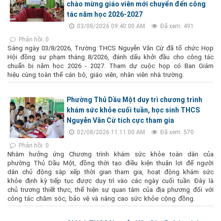
chào mừng giáo viên mới chuyển đến công
tác năm học 2026-2027
03/08/2026 09:40:00 AM
Đã xem: 491
Phản hồi: 0
Sáng ngày 03/8/2026, Trường THCS Nguyễn Văn Cừ đã tổ chức Họp
Hội đồng sư phạm tháng 8/2026, đánh dấu khởi đầu cho công tác
chuẩn bị năm học 2026 - 2027. Tham dự cuộc họp có Ban Giám
hiệu cùng toàn thể cán bộ, giáo viên, nhân viên nhà trường.
Phường Thủ Dầu Một duy trì chương trình
khám sức khỏe cuối tuần, học sinh THCS
Nguyễn Văn Cừ tích cực tham gia
02/08/2026 11:11:00 AM
Đã xem: 570
Phản hồi: 0
Nhằm hưởng ứng Chương trình khám sức khỏe toàn dân của
phường Thủ Dầu Một, đồng thời tạo điều kiện thuận lợi để người
dân chủ động sắp xếp thời gian tham gia, hoạt động khám sức
khỏe định kỳ tiếp tục được duy trì vào các ngày cuối tuần. Đây là
chủ trương thiết thực, thể hiện sự quan tâm của địa phương đối với
công tác chăm sóc, bảo vệ và nâng cao sức khỏe cộng đồng.