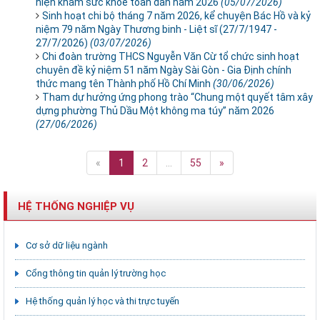
hiện khám sức khỏe toàn dân năm 2026
(05/07/2026)
Sinh hoạt chi bộ tháng 7 năm 2026, kể chuyện Bác Hồ và kỷ
niệm 79 năm Ngày Thương binh - Liệt sĩ (27/7/1947 -
27/7/2026)
(03/07/2026)
Chi đoàn trường THCS Nguyễn Văn Cừ tổ chức sinh hoạt
chuyên đề kỷ niệm 51 năm Ngày Sài Gòn - Gia Định chính
thức mang tên Thành phố Hồ Chí Minh
(30/06/2026)
Tham dự hưởng ứng phong trào “Chung một quyết tâm xây
dựng phường Thủ Dầu Một không ma túy” năm 2026
(27/06/2026)
«
1
2
...
55
»
HỆ THỐNG NGHIỆP VỤ
Cơ sở dữ liệu ngành
Cổng thông tin quản lý trường học
Hệ thống quản lý học và thi trực tuyến