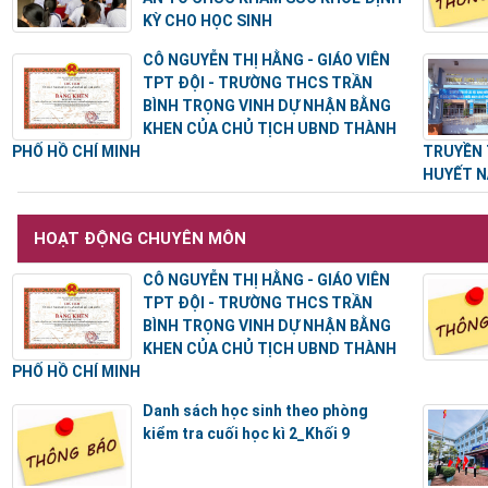
KỲ CHO HỌC SINH
CÔ NGUYỄN THỊ HẰNG - GIÁO VIÊN
TPT ĐỘI - TRƯỜNG THCS TRẦN
BÌNH TRỌNG VINH DỰ NHẬN BẰNG
KHEN CỦA CHỦ TỊCH UBND THÀNH
PHỐ HỒ CHÍ MINH
TRUYỀN 
HUYẾT N
HOẠT ĐỘNG CHUYÊN MÔN
CÔ NGUYỄN THỊ HẰNG - GIÁO VIÊN
TPT ĐỘI - TRƯỜNG THCS TRẦN
BÌNH TRỌNG VINH DỰ NHẬN BẰNG
KHEN CỦA CHỦ TỊCH UBND THÀNH
PHỐ HỒ CHÍ MINH
Danh sách học sinh theo phòng
kiểm tra cuối học kì 2_Khối 9