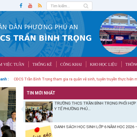
M VIỆC TUẦN
THỐNG KÊ
CÔNG KHAI
KHO HỌC LIỆU
THÔNG
anh :
CĐCS Trần Bình Trọng tham gia ra quân vệ sinh, tuyên truyền thực hiện m
TIN MỚI NHẤT
TRƯỜNG THCS TRẦN BÌNH TRỌNG PHỐI HỢP
Y TẾ PHƯỜNG PHÚ...
DANH SÁCH HỌC SINH LỚP 6 NĂM HỌC 2026 –