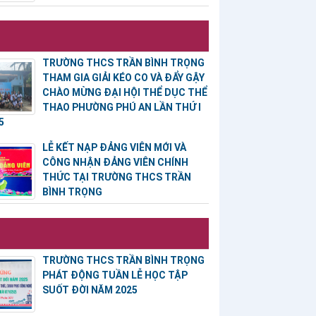
TRƯỜNG THCS TRẦN BÌNH TRỌNG
THAM GIA GIẢI KÉO CO VÀ ĐẨY GẬY
CHÀO MỪNG ĐẠI HỘI THỂ DỤC THỂ
THAO PHƯỜNG PHÚ AN LẦN THỨ I
5
LỄ KẾT NẠP ĐẢNG VIÊN MỚI VÀ
CÔNG NHẬN ĐẢNG VIÊN CHÍNH
THỨC TẠI TRƯỜNG THCS TRẦN
BÌNH TRỌNG
TRƯỜNG THCS TRẦN BÌNH TRỌNG
PHÁT ĐỘNG TUẦN LỄ HỌC TẬP
SUỐT ĐỜI NĂM 2025