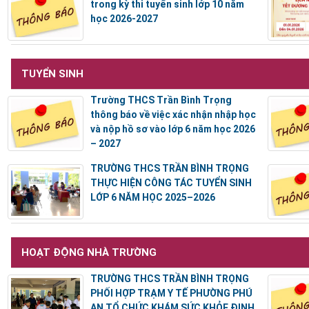
trong kỳ thi tuyển sinh lớp 10 năm
học 2026-2027
TUYỂN SINH
Trường THCS Trần Bình Trọng
thông báo về việc xác nhận nhập học
và nộp hồ sơ vào lớp 6 năm học 2026
– 2027
TRƯỜNG THCS TRẦN BÌNH TRỌNG
THỰC HIỆN CÔNG TÁC TUYỂN SINH
LỚP 6 NĂM HỌC 2025–2026
HOẠT ĐỘNG NHÀ TRƯỜNG
TRƯỜNG THCS TRẦN BÌNH TRỌNG
PHỐI HỢP TRẠM Y TẾ PHƯỜNG PHÚ
AN TỔ CHỨC KHÁM SỨC KHỎE ĐỊNH