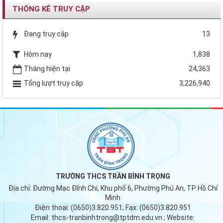
THỐNG KÊ TRUY CẬP
Đang truy cập
13
Hôm nay
1,838
Tháng hiện tại
24,363
Tổng lượt truy cập
3,226,940
TRƯỜNG THCS TRẦN BÌNH TRỌNG
Địa chỉ:
Đường Mạc Đĩnh Chi, Khu phố 6, Phường Phú An, TP Hồ Chí
Minh
Điện thoại:
(0650)3.820.951;
Fax:
(0650)3.820.951
Email:
thcs-tranbinhtrong@tptdm.edu.vn
; Website: