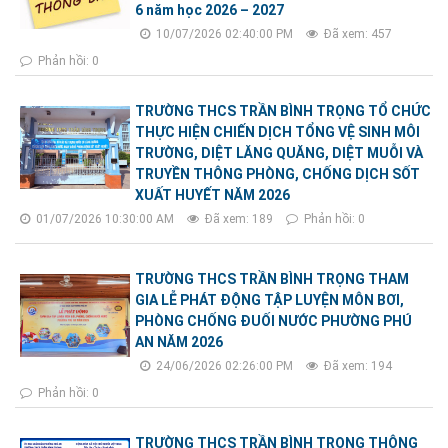
6 năm học 2026 – 2027
10/07/2026 02:40:00 PM
Đã xem: 457
Phản hồi: 0
TRƯỜNG THCS TRẦN BÌNH TRỌNG TỔ CHỨC
THỰC HIỆN CHIẾN DỊCH TỔNG VỆ SINH MÔI
TRƯỜNG, DIỆT LĂNG QUĂNG, DIỆT MUỖI VÀ
TRUYỀN THÔNG PHÒNG, CHỐNG DỊCH SỐT
XUẤT HUYẾT NĂM 2026
01/07/2026 10:30:00 AM
Đã xem: 189
Phản hồi: 0
TRƯỜNG THCS TRẦN BÌNH TRỌNG THAM
GIA LỄ PHÁT ĐỘNG TẬP LUYỆN MÔN BƠI,
PHÒNG CHỐNG ĐUỐI NƯỚC PHƯỜNG PHÚ
AN NĂM 2026
24/06/2026 02:26:00 PM
Đã xem: 194
Phản hồi: 0
TRƯỜNG THCS TRẦN BÌNH TRỌNG THÔNG