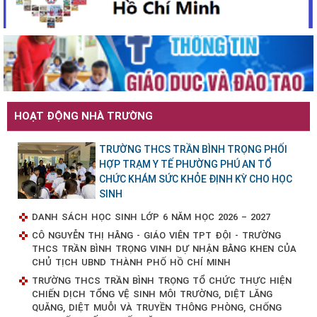
HOẠT ĐỘNG NHÀ TRƯỜNG
TRƯỜNG THCS TRẦN BÌNH TRỌNG PHỐI
HỢP TRẠM Y TẾ PHƯỜNG PHÚ AN TỔ
CHỨC KHÁM SỨC KHỎE ĐỊNH KỲ CHO HỌC
SINH
DANH SÁCH HỌC SINH LỚP 6 NĂM HỌC 2026 – 2027
CÔ NGUYỄN THỊ HẰNG - GIÁO VIÊN TPT ĐỘI - TRƯỜNG
THCS TRẦN BÌNH TRỌNG VINH DỰ NHẬN BẰNG KHEN CỦA
CHỦ TỊCH UBND THÀNH PHỐ HỒ CHÍ MINH
TRƯỜNG THCS TRẦN BÌNH TRỌNG TỔ CHỨC THỰC HIỆN
CHIẾN DỊCH TỔNG VỆ SINH MÔI TRƯỜNG, DIỆT LĂNG
QUĂNG, DIỆT MUỖI VÀ TRUYỀN THÔNG PHÒNG, CHỐNG