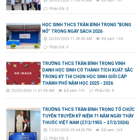
28/03/2026 11:58:00 AM
Đã xem: 167
Phản hồi: 0
HỌC SINH THCS TRẦN BÌNH TRỌNG “BÙNG
NỔ” TRONG NGÀY SÁCH 2026
26/03/2026 11:49:00 AM
Đã xem: 134
Phản hồi: 0
TRƯỜNG THCS TRẦN BÌNH TRỌNG VINH
DANH HỌC SINH CÓ THÀNH TÍCH XUẤT SẮC
TRONG KỲ THI CHỌN HỌC SINH GIỎI CẤP
THÀNH PHỐ NĂM HỌC 2025 - 2026
25/03/2026 11:57:00 AM
Đã xem: 191
Phản hồi: 0
TRƯỜNG THCS TRẦN BÌNH TRỌNG TỔ CHỨC
TUYÊN TRUYỀN KỶ NIỆM 71 NĂM NGÀY THẦY
THUỐC VIỆT NAM (27/2/1955 – 27/2/2026)
13/03/2026 09:44:00 PM
Đã xem: 169
Phản hồi: 0