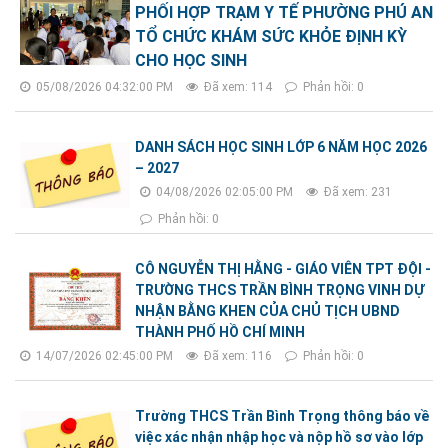
PHỐI HỢP TRẠM Y TẾ PHƯỜNG PHÚ AN
TỔ CHỨC KHÁM SỨC KHỎE ĐỊNH KỲ
CHO HỌC SINH
05/08/2026 04:32:00 PM
Đã xem: 114
Phản hồi: 0
DANH SÁCH HỌC SINH LỚP 6 NĂM HỌC 2026
– 2027
04/08/2026 02:05:00 PM
Đã xem: 231
Phản hồi: 0
CÔ NGUYỄN THỊ HẰNG - GIÁO VIÊN TPT ĐỘI -
TRƯỜNG THCS TRẦN BÌNH TRỌNG VINH DỰ
NHẬN BẰNG KHEN CỦA CHỦ TỊCH UBND
THÀNH PHỐ HỒ CHÍ MINH
14/07/2026 02:45:00 PM
Đã xem: 116
Phản hồi: 0
Trường THCS Trần Bình Trọng thông báo về
việc xác nhận nhập học và nộp hồ sơ vào lớp