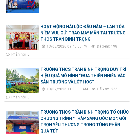
HOẠT ĐỘNG HÁI LỘC ĐẦU NĂM – LAN TỎA
NIỀM VUI, GỬI TRAO MAY MẮN TẠI TRƯỜNG
THCS TRẦN BÌNH TRỌNG
13/03/2026 09:40:00 PM
Đã xem: 198
Phản hồi: 0
TRƯỜNG THCS TRẦN BÌNH TRỌNG DUY TRÌ
HIỆU QUẢ MÔ HÌNH “ĐƯA THIÊN NHIÊN VÀO
SÂN TRƯỜNG VÀ LỚP HỌC”
10/02/2026 11:00:00 AM
Đã xem: 265
Phản hồi: 0
TRƯỜNG THCS TRẦN BÌNH TRỌNG TỔ CHỨC
CHƯƠNG TRÌNH "THẮP SÁNG ƯỚC MƠ": GÓI
TRỌN YÊU THƯƠNG TRONG TỪNG PHẦN
QUÀ TẾT