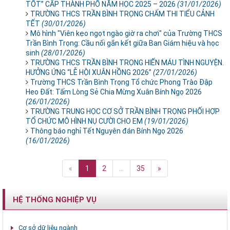
TỐT” CẤP THÀNH PHỐ NĂM HỌC 2025 – 2026
(31/01/2026)
TRƯỜNG THCS TRẦN BÌNH TRỌNG CHẤM THI TIỂU CẢNH
TẾT
(30/01/2026)
Mô hình "Viên kẹo ngọt ngào giờ ra chơi" của Trường THCS
Trần Bình Trọng: Cầu nối gắn kết giữa Ban Giám hiệu và học
sinh
(28/01/2026)
TRƯỜNG THCS TRẦN BÌNH TRỌNG HIẾN MÁU TÌNH NGUYỆN.
HƯỞNG ỨNG “LỄ HỘI XUÂN HỒNG 2026”
(27/01/2026)
Trường THCS Trần Bình Trọng Tổ chức Phong Trào Đập
Heo Đất: Tấm Lòng Sẻ Chia Mừng Xuân Bính Ngọ 2026
(26/01/2026)
TRƯỜNG TRUNG HỌC CƠ SỞ TRẦN BÌNH TRỌNG PHỐI HỢP
TỔ CHỨC MÔ HÌNH NỤ CƯỜI CHO EM
(19/01/2026)
Thông báo nghỉ Tết Nguyên đán Bính Ngọ 2026
(16/01/2026)
«
1
2
...
35
»
HỆ THỐNG NGHIỆP VỤ
Cơ sở dữ liệu ngành