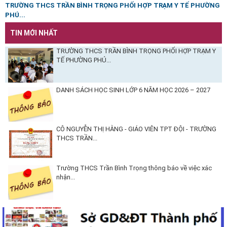
TRƯỜNG THCS TRẦN BÌNH TRỌNG PHỐI HỢP TRẠM Y TẾ PHƯỜNG
PHÚ...
TIN MỚI NHẤT
TRƯỜNG THCS TRẦN BÌNH TRỌNG PHỐI HỢP TRẠM Y
TẾ PHƯỜNG PHÚ...
DANH SÁCH HỌC SINH LỚP 6 NĂM HỌC 2026 – 2027
CÔ NGUYỄN THỊ HẰNG - GIÁO VIÊN TPT ĐỘI - TRƯỜNG
THCS TRẦN...
Trường THCS Trần Bình Trọng thông báo về việc xác
nhận...