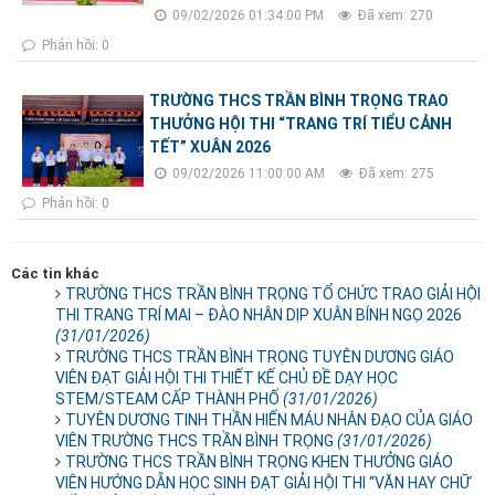
09/02/2026 01:34:00 PM
Đã xem: 270
Phản hồi: 0
TRƯỜNG THCS TRẦN BÌNH TRỌNG TRAO
THƯỞNG HỘI THI “TRANG TRÍ TIỂU CẢNH
TẾT” XUÂN 2026
09/02/2026 11:00:00 AM
Đã xem: 275
Phản hồi: 0
Các tin khác
TRƯỜNG THCS TRẦN BÌNH TRỌNG TỔ CHỨC TRAO GIẢI HỘI
THI TRANG TRÍ MAI – ĐÀO NHÂN DỊP XUÂN BÍNH NGỌ 2026
(31/01/2026)
TRƯỜNG THCS TRẦN BÌNH TRỌNG TUYÊN DƯƠNG GIÁO
VIÊN ĐẠT GIẢI HỘI THI THIẾT KẾ CHỦ ĐỀ DẠY HỌC
STEM/STEAM CẤP THÀNH PHỐ
(31/01/2026)
TUYÊN DƯƠNG TINH THẦN HIẾN MÁU NHÂN ĐẠO CỦA GIÁO
VIÊN TRƯỜNG THCS TRẦN BÌNH TRỌNG
(31/01/2026)
TRƯỜNG THCS TRẦN BÌNH TRỌNG KHEN THƯỞNG GIÁO
VIÊN HƯỚNG DẪN HỌC SINH ĐẠT GIẢI HỘI THI “VĂN HAY CHỮ