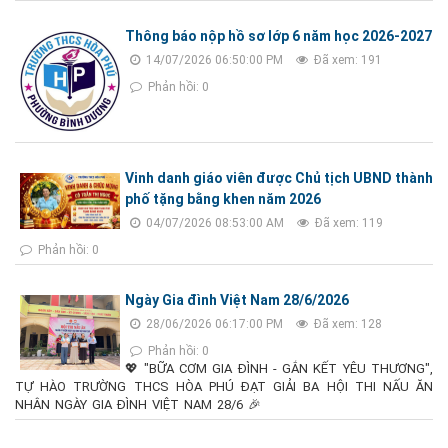
Thông báo nộp hồ sơ lớp 6 năm học 2026-2027
14/07/2026 06:50:00 PM
Đã xem: 191
Phản hồi: 0
Vinh danh giáo viên được Chủ tịch UBND thành
phố tặng bằng khen năm 2026
04/07/2026 08:53:00 AM
Đã xem: 119
Phản hồi: 0
Ngày Gia đình Việt Nam 28/6/2026
28/06/2026 06:17:00 PM
Đã xem: 128
Phản hồi: 0
💖 "BỮA CƠM GIA ĐÌNH - GẮN KẾT YÊU THƯƠNG",
TỰ HÀO TRƯỜNG THCS HÒA PHÚ ĐẠT GIẢI BA HỘI THI NẤU ĂN
NHÂN NGÀY GIA ĐÌNH VIỆT NAM 28/6 🎉