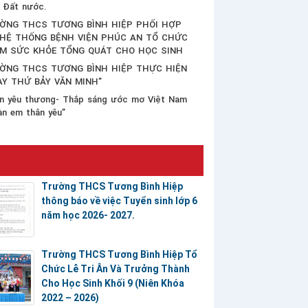
 Đất nước.
ỜNG THCS TƯƠNG BÌNH HIỆP PHỐI HỢP
 HỆ THỐNG BỆNH VIỆN PHÚC AN TỔ CHỨC
M SỨC KHỎE TỔNG QUÁT CHO HỌC SINH
ỜNG THCS TƯƠNG BÌNH HIỆP THỰC HIỆN
ÀY THỨ BẢY VĂN MINH”
n yêu thương- Thắp sáng ước mơ Việt Nam
àn em thân yêu”
Trường THCS Tương Bình Hiệp
thông báo về việc Tuyển sinh lớp 6
năm học 2026- 2027.
Trường THCS Tương Bình Hiệp Tổ
Chức Lễ Tri Ân Và Trưởng Thành
Cho Học Sinh Khối 9 (Niên Khóa
2022 – 2026)