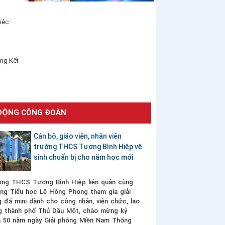
iệc
ng Kết
ĐỘNG CÔNG ĐOÀN
Cán bộ, giáo viên, nhân viên
trường THCS Tương Bình Hiệp vệ
sinh chuẩn bị cho năm học mới
ng THCS Tương Bình Hiệp liên quân cùng
ng Tiểu học Lê Hồng Phong tham gia giải
 đá mini dành cho công nhân, viên chức, lao
g thành phố Thủ Dầu Một, chào mừng kỷ
 50 năm ngày Giải phóng Miền Nam Thống