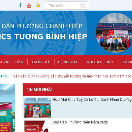
M VIỆC TUẦN
THỐNG KÊ
CÔNG KHAI
KHO HỌC LIỆU
THÔNG
anh :
Văn bản đi 747 Hướng dẫn chuyển trường và tiếp nhận học sinh năm học
TIN MỚI NHẤT
Họp Mặt Chia Tay Cô Lê Thị Oanh Nhân Dịp Ng
Báo Cáo Thường Niên Năm 2026