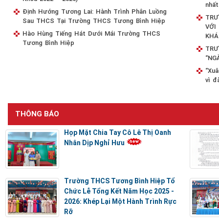
nhất
Định Hướng Tương Lai: Hành Trình Phân Luồng
TRƯ
Sau THCS Tại Trường THCS Tương Bình Hiệp
VỚI
Hào Hùng Tiếng Hát Dưới Mái Trường THCS
KHÁ
Tương Bình Hiệp
TRƯ
“NG
“Xuâ
vì đ
THÔNG BÁO
Họp Mặt Chia Tay Cô Lê Thị Oanh
Nhân Dịp Nghỉ Hưu
Trường THCS Tương Bình Hiệp Tổ
Chức Lễ Tổng Kết Năm Học 2025 -
2026: Khép Lại Một Hành Trình Rực
Rỡ