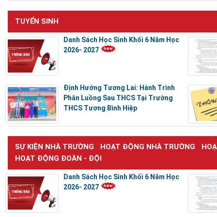
TUYỂN SINH
Danh Sách Học Sinh Khối 6 Năm Học
2026- 2027
Định Hướng Tương Lai: Hành Trình
Phân Luồng Sau THCS Tại Trường
THCS Tương Bình Hiệp
SỰ KIỆN NHÀ TRƯỜNG
HOẠT ĐỘNG NHÀ TRƯỜNG
HOẠ
HOẠT ĐỘNG ĐOÀN - ĐỘI
Danh Sách Học Sinh Khối 6 Năm Học
2026- 2027