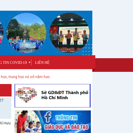
 TIN COVID-19
LIÊN HỆ
▼
 học, trung học cơ sở năm học...
27
hỉ Hưu