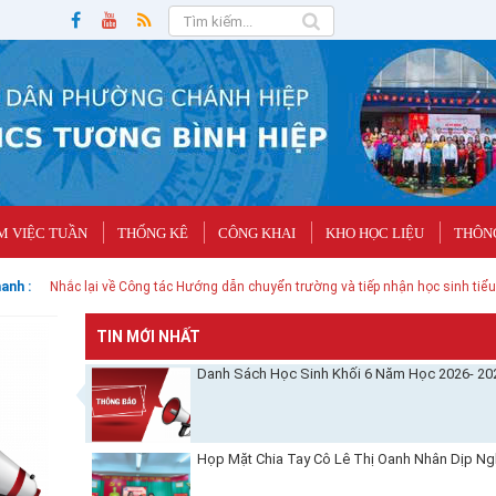
M VIỆC TUẦN
THỐNG KÊ
CÔNG KHAI
KHO HỌC LIỆU
THÔNG
anh :
Nhắc lại về Công tác Hướng dẫn chuyển trường và tiếp nhận học sinh tiểu
TIN MỚI NHẤT
Danh Sách Học Sinh Khối 6 Năm Học 2026- 20
Họp Mặt Chia Tay Cô Lê Thị Oanh Nhân Dịp Ng