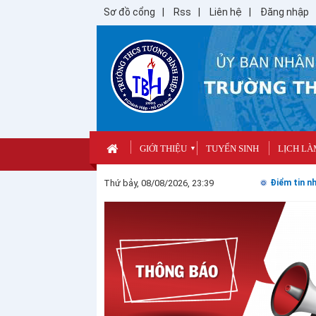
Sơ đồ cổng
Rss
Liên hệ
Đăng nhập
GIỚI THIỆU
TUYỂN SINH
LỊCH LÀ
▼
Thứ bảy, 08/08/2026, 23:39
Điểm tin nh