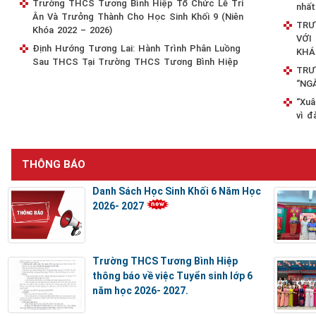
Trường THCS Tương Bình Hiệp Tổ Chức Lễ Tri
nhất
Ân Và Trưởng Thành Cho Học Sinh Khối 9 (Niên
TRƯ
Khóa 2022 – 2026)
VỚI
Định Hướng Tương Lai: Hành Trình Phân Luồng
KHÁ
Sau THCS Tại Trường THCS Tương Bình Hiệp
TRƯ
“NG
“Xuâ
vì đ
THÔNG BÁO
Danh Sách Học Sinh Khối 6 Năm Học
2026- 2027
Trường THCS Tương Bình Hiệp
thông báo về việc Tuyển sinh lớp 6
năm học 2026- 2027.