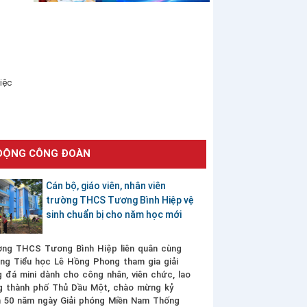
iệc
ĐỘNG CÔNG ĐOÀN
Cán bộ, giáo viên, nhân viên
trường THCS Tương Bình Hiệp vệ
sinh chuẩn bị cho năm học mới
ng THCS Tương Bình Hiệp liên quân cùng
ng Tiểu học Lê Hồng Phong tham gia giải
 đá mini dành cho công nhân, viên chức, lao
g thành phố Thủ Dầu Một, chào mừng kỷ
 50 năm ngày Giải phóng Miền Nam Thống