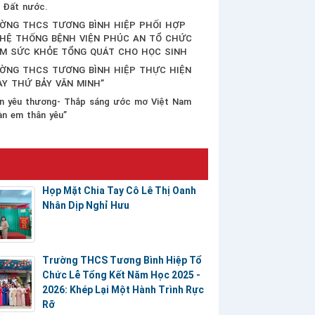
 Đất nước.
ỜNG THCS TƯƠNG BÌNH HIỆP PHỐI HỢP
 HỆ THỐNG BỆNH VIỆN PHÚC AN TỔ CHỨC
M SỨC KHỎE TỔNG QUÁT CHO HỌC SINH
ỜNG THCS TƯƠNG BÌNH HIỆP THỰC HIỆN
ÀY THỨ BẢY VĂN MINH”
n yêu thương- Thắp sáng ước mơ Việt Nam
àn em thân yêu”
Họp Mặt Chia Tay Cô Lê Thị Oanh
Nhân Dịp Nghỉ Hưu
Trường THCS Tương Bình Hiệp Tổ
Chức Lễ Tổng Kết Năm Học 2025 -
2026: Khép Lại Một Hành Trình Rực
Rỡ