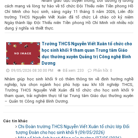
Nhằm giáo dục truyền thống, bồi dưỡng lý tưởng
cách mạng và lòng tự hào về tổ chức Đội Thiếu niên Tiền phong Hồ
Chí Minh cho học sinh, sáng ngày 11 tháng 5 năm 2026, Liên đội
trường THCS Nguyễn Viết Xuân đã tổ chức Lễ chào cờ kỷ niệm
Ngày thành lập Đội Thiếu niên Tiền phong Hồ Chí Minh với nhiều nội
dung ý nghĩa và thiết thực.
Trường THCS Nguyễn Viết Xuân tổ chức cho
học sinh khối 9 tham quan Trung tâm Giáo
dục thường xuyên Quảng trị Công nghệ Bình
Dương
09/05/2026 08:30:00 PM
Đã xem: 233
Phản hồi: 0
Nhằm giúp học sinh khối 9 có thêm thông tin về định hướng nghề
nghiệp, lựa chọn ngành học phù hợp sau khi tốt nghiệp THCS,
Trường THCS Nguyễn Viết Xuân đã tổ chức cho học sinh khối 9
tham quan, trải nghiệm thực tế tại Trung tâm Giáo dục thường xuyên
– Quản trị Công nghệ Bình Dương.
Các tin khác
Chi Đoàn trường THCS Nguyễn Viết Xuân tổ chức lớp Đối
tượng Đoàn cho học sinh khối 9
(09/05/2026)