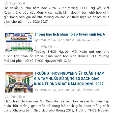
Phản hồi: 0
Để chuẩn bị cho năm học 2026 -2027 trường THCS Nguyễn Viết
Xuân thông báo các đơn vị sản xuất, kinh doanh bàn ghế học sinh
gửi bảng báo giá để nhà trường có căn cứ thực hiện kế hoạch mua
sắm cho năm học 2026-2027
Thông báo lịch nhận hồ sơ tuyển sinh lớp 6
12/07/2026 09:10:00 AM
Đã xem: 764
Phản hồi: 0
Trường THCS Nguyễn Viết Xuân gửi quý phụ
huynh lịch nhận hồ sơ và danh sách học sinh được UBND Phường
Phú Lợi phân bổ về THCS Nguyễn Viết Xuân
TRƯỜNG THCS NGUYỄN VIẾT XUÂN THAM
GIA TẬP HUẤN SỬ DỤNG BỘ SÁCH GIÁO
KHOA THỐNG NHẤT NĂM HỌC 2026–2027.
09/07/2026 04:23:00 PM
Đã xem: 209
Phản hồi: 0
Thực hiện chỉ đạo của Sở Giáo dục và Đào tạo về việc tổ chức tập
huấn, bồi dưỡng giáo viên sử dụng bộ sách giáo khoa thống nhất
trong Chương trình Giáo dục phổ thông 2018, Trường THCS Nguyễn