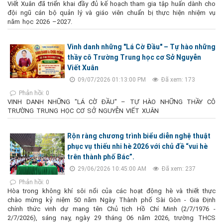
Viết Xuân đã triển khai đầy đủ kế hoạch tham gia tập huấn dành cho
đội ngũ cán bộ quản lý và giáo viên chuẩn bị thực hiện nhiệm vụ
năm học 2026 –2027.
Vinh danh những "Lá Cờ Đầu" – Tự hào những
thầy cô Trường Trung học cơ Sở Nguyễn
Viết Xuân
09/07/2026 01:13:00 PM
Đã xem: 173
Phản hồi: 0
VINH DANH NHỮNG "LÁ CỜ ĐẦU" – TỰ HÀO NHỮNG THẦY CÔ
TRƯỜNG TRUNG HỌC CƠ SỞ NGUYỄN VIẾT XUÂN
Rộn ràng chương trình biểu diễn nghệ thuật
phục vụ thiếu nhi hè 2026 với chủ đề “vui hè
trên thành phố Bác”.
29/06/2026 10:45:00 AM
Đã xem: 237
Phản hồi: 0
Hòa trong không khí sôi nổi của các hoạt động hè và thiết thực
chào mừng kỷ niệm 50 năm Ngày Thành phố Sài Gòn - Gia Định
chính thức vinh dự mang tên Chủ tịch Hồ Chí Minh (2/7/1976 -
2/7/2026), sáng nay, ngày 29 tháng 06 năm 2026, trường THCS