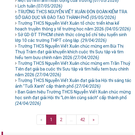
Một số hình ảnh hoạt động của trường
(07/05/2026)
Lịch tuần
(07/05/2026)
TRƯỜNG THCS NGUYỄN VIẾT XUÂN ĐÓN ĐOÀN KIỂM TRA
SỞ GIÁO DỤC VÀ ĐÀO TẠO THÀNH PHỐ
(05/05/2026)
Trường THCS Nguyễn Viết Xuân tổ chức triển khai kế
hoạch truyền thông y tế trường học năm 2026
(04/05/2026)
Sở GD-ĐT TPHCM chính thức công bố chỉ tiêu tuyển sinh
lớp 10 các trường THPT công lập.
(29/04/2026)
Trường THCS Nguyễn Viết Xuân chúc mừng em Bùi Thị
Thuỳ Trâm đạt giải khuyến khích cuộc thi Sưu tập và tìm
hiểu tem bưu chính năm 2026
(27/04/2026)
Trường THCS Nguyễn Viết Xuân chúc mừng em Trần Thuỷ
Tiên đạt giải ba cuộc thi Sưu tập và tìm hiểu tem bưu chính
năm 2026
(27/04/2026)
Trường THCS Nguyễn Viết Xuân đạt giải ba Hội thi sáng tác
ảnh "Tuổi Xanh" cấp thành phố
(27/04/2026)
Ban Giám hiệu Trường THCS Nguyễn Viết Xuân chúc mừng
học sinh đạt giải Hội thi “Lớn lên cùng sách” cấp thành phố
(24/04/2026)
«
1
2
...
42
»