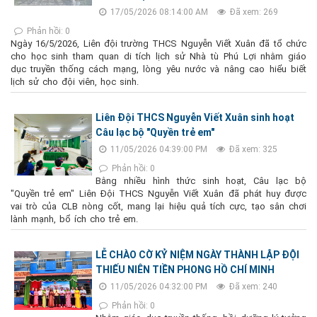
17/05/2026 08:14:00 AM
Đã xem: 269
Phản hồi: 0
Ngày 16/5/2026, Liên đội trường THCS Nguyễn Viết Xuân đã tổ chức
cho học sinh tham quan di tích lịch sử Nhà tù Phú Lợi nhằm giáo
dục truyền thống cách mạng, lòng yêu nước và nâng cao hiểu biết
lịch sử cho đội viên, học sinh.
Liên Đội THCS Nguyễn Viết Xuân sinh hoạt
Câu lạc bộ "Quyền trẻ em"
11/05/2026 04:39:00 PM
Đã xem: 325
Phản hồi: 0
Bằng nhiều hình thức sinh hoạt, Câu lạc bộ
"Quyền trẻ em" Liên Đội THCS Nguyễn Viết Xuân đã phát huy được
vai trò của CLB nòng cốt, mang lại hiệu quả tích cực, tạo sân chơi
lành mạnh, bổ ích cho trẻ em.
LỄ CHÀO CỜ KỶ NIỆM NGÀY THÀNH LẬP ĐỘI
THIẾU NIÊN TIỀN PHONG HỒ CHÍ MINH
11/05/2026 04:32:00 PM
Đã xem: 240
Phản hồi: 0