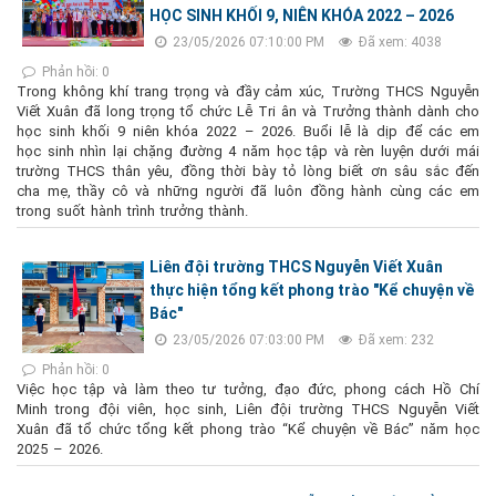
HỌC SINH KHỐI 9, NIÊN KHÓA 2022 – 2026
23/05/2026 07:10:00 PM
Đã xem: 4038
Phản hồi: 0
Trong không khí trang trọng và đầy cảm xúc, Trường THCS Nguyễn
Viết Xuân đã long trọng tổ chức Lễ Tri ân và Trưởng thành dành cho
học sinh khối 9 niên khóa 2022 – 2026. Buổi lễ là dịp để các em
học sinh nhìn lại chặng đường 4 năm học tập và rèn luyện dưới mái
trường THCS thân yêu, đồng thời bày tỏ lòng biết ơn sâu sắc đến
cha mẹ, thầy cô và những người đã luôn đồng hành cùng các em
trong suốt hành trình trưởng thành.
Liên đội trường THCS Nguyễn Viết Xuân
thực hiện tổng kết phong trào "Kể chuyện về
Bác"
23/05/2026 07:03:00 PM
Đã xem: 232
Phản hồi: 0
Việc học tập và làm theo tư tưởng, đạo đức, phong cách Hồ Chí
Minh trong đội viên, học sinh, Liên đội trường THCS Nguyễn Viết
Xuân đã tổ chức tổng kết phong trào “Kể chuyện về Bác” năm học
2025 – 2026.