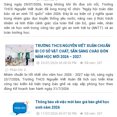
Sáng ngày 29/07/2026, trong không khí thi đua sôi nổi, Trường
THCS Nguyễn Viết Xuân đã long trọng tổ chức “Ngày hội toàn dân
bảo vệ an ninh Tổ quốc” năm 2026. Đây là sự kiện có ý nghĩa quan
trọng nhằm giáo dục truyền thống yêu nước, nâng cao ý thức trách
nhiệm và tinh thần cảnh giác của toàn thể cán bộ, giáo viên, nhân
viên và học sinh trong công tác giữ gìn an ninh trật tự (ANTT) và an
toàn trường học.
TRƯỜNG THCS NGUYỄN VIẾT XUÂN CHUẨN
BỊ CƠ SỞ VẬT CHẤT, SẴN SÀNG CHÀO ĐÓN
NĂM HỌC MỚI 2026 – 2027.
23/07/2026 06:08:00 PM
Đã xem: 207
Phản hồi: 0
Nhằm chuẩn bị tốt nhất cho năm học 2026 - 2027 sắp tới, sáng ngày
23/7/2026, Trường THCS Nguyễn Viết Xuân đã tích cực triển khai
công tác kiểm kê hiện trạng bàn ghế và sắp xếp phòng học theo
đúng Kế hoạch ban hành ngày 21/7/2026.
Thông báo về việc mời báo giá bàn ghế học
sinh năm 2026
17/07/2026 09:07:00 PM
Đã xem: 207