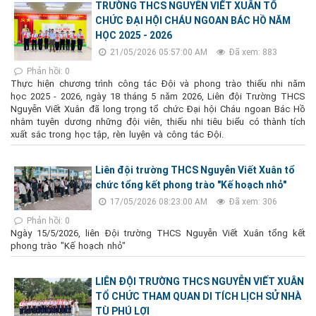
TRƯỜNG THCS NGUYỄN VIẾT XUÂN TỔ
CHỨC ĐẠI HỘI CHÁU NGOAN BÁC HỒ NĂM
HỌC 2025 - 2026
21/05/2026 05:57:00 AM
Đã xem: 883
Phản hồi: 0
Thực hiện chương trình công tác Đội và phong trào thiếu nhi năm
học 2025 - 2026, ngày 18 tháng 5 năm 2026, Liên đội Trường THCS
Nguyễn Viết Xuân đã long trọng tổ chức Đại hội Cháu ngoan Bác Hồ
nhằm tuyên dương những đội viên, thiếu nhi tiêu biểu có thành tích
xuất sắc trong học tập, rèn luyện và công tác Đội.
Liên đội trường THCS Nguyễn Viết Xuân tổ
chức tổng kết phong trào "Kế hoạch nhỏ"
17/05/2026 08:23:00 AM
Đã xem: 306
Phản hồi: 0
Ngày 15/5/2026, liên Đội trường THCS Nguyễn Viết Xuân tổng kết
phong trào "Kế hoạch nhỏ"
LIÊN ĐỘI TRƯỜNG THCS NGUYỄN VIẾT XUÂN
TỔ CHỨC THAM QUAN DI TÍCH LỊCH SỬ NHÀ
TÙ PHÚ LỢI