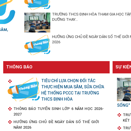
TRƯỜNG THCS ĐỊNH HÒA THAM GIA HỌC TẬP,
DƯỠNG THAY...
SẮM,
HƯỞNG ỨNG CHỦ ĐỀ NGÀY DÂN SỐ THẾ GIỚI
2026
THÔNG BÁO
SỰ KIỆ
TIÊU CHÍ LỰA CHỌN ĐỐI TÁC
THỰC HIỆN MUA SẮM, SỬA CHỮA
HỆ THỐNG PCCC TẠI TRƯỜNG
THCS ĐỊNH HÒA
SỐNG"
THÔNG BÁO TUYỂN SINH LỚP 6 NĂM HỌC 2026-
2027
TRƯ
KẾT
HƯỞNG ỨNG CHỦ ĐỀ NGÀY DÂN SỐ THẾ GIỚI
NĂM 2026
TRƯ