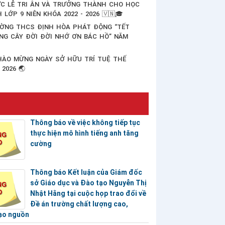
C LỄ TRI ÂN VÀ TRƯỞNG THÀNH CHO HỌC
H LỚP 9 NIÊN KHÓA 2022 - 2026 🇻🇳🎓
ỜNG THCS ĐỊNH HÒA PHÁT ĐỘNG “TẾT
NG CÂY ĐỜI ĐỜI NHỚ ƠN BÁC HỒ” NĂM
6
HÀO MỪNG NGÀY SỞ HỮU TRÍ TUỆ THẾ
 2026 🌏
Thông báo về việc không tiếp tục
thực hiện mô hình tiếng anh tăng
cường
Thông báo Kết luận của Giám đốc
sở Giáo dục và Đào tạo Nguyễn Thị
Nhật Hằng tại cuộc họp trao đổi về
Đề án trường chất lượng cao,
ạo nguồn