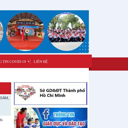
 TIN COVID-19
LIÊN HỆ
▼
 SẮM,
6-