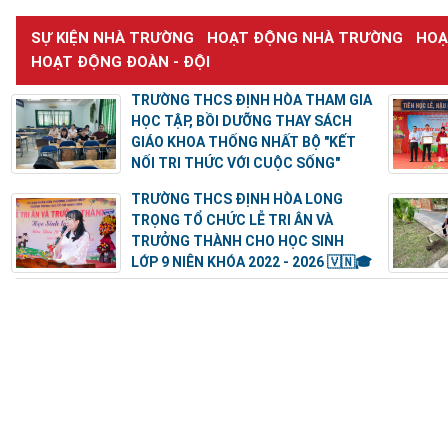
SỰ KIỆN NHÀ TRƯỜNG
HOẠT ĐỘNG NHÀ TRƯỜNG
HOẠ
HOẠT ĐỘNG ĐOÀN - ĐỘI
TRƯỜNG THCS ĐỊNH HÒA THAM GIA
HỌC TẬP, BỒI DƯỠNG THAY SÁCH
GIÁO KHOA THỐNG NHẤT BỘ "KẾT
NỐI TRI THỨC VỚI CUỘC SỐNG"
TRƯỜNG THCS ĐỊNH HÒA LONG
TRỌNG TỔ CHỨC LỄ TRI ÂN VÀ
TRƯỞNG THÀNH CHO HỌC SINH
LỚP 9 NIÊN KHÓA 2022 - 2026 🇻🇳🎓