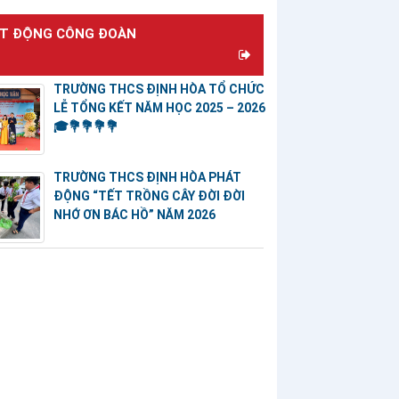
T ĐỘNG CÔNG ĐOÀN
TRƯỜNG THCS ĐỊNH HÒA TỔ CHỨC
LỄ TỔNG KẾT NĂM HỌC 2025 – 2026
🎓💐💐💐💐
TRƯỜNG THCS ĐỊNH HÒA PHÁT
ĐỘNG “TẾT TRỒNG CÂY ĐỜI ĐỜI
NHỚ ƠN BÁC HỒ” NĂM 2026