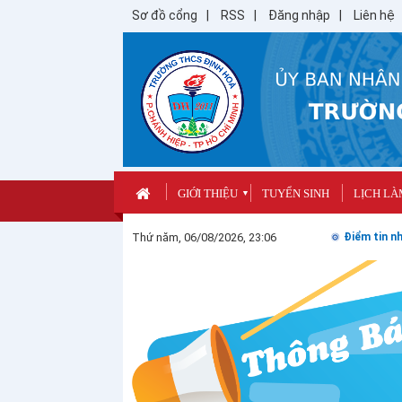
Sơ đồ cổng
RSS
Đăng nhập
Liên hệ
GIỚI THIỆU
TUYỂN SINH
LỊCH LÀ
▼
Thứ năm, 06/08/2026, 23:06
Điểm tin nh