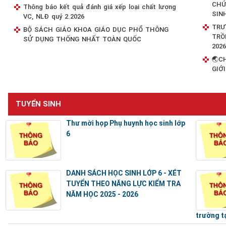
CHỨ
Thông báo kết quả đánh giá xếp loại chất lượng
SIN
VC, NLĐ quý 2.2026
TRƯ
BỘ SÁCH GIÁO KHOA GIÁO DỤC PHỔ THÔNG
TRỒ
SỬ DỤNG THỐNG NHẤT TOÀN QUỐC
202
🌏C
GIỚI
TUYỂN SINH
Thư mời họp Phụ huynh học sinh lớp
6
DANH SÁCH HỌC SINH LỚP 6 - XÉT
TUYỂN THEO NĂNG LỰC KIỂM TRA
NĂM HỌC 2025 - 2026
trường t