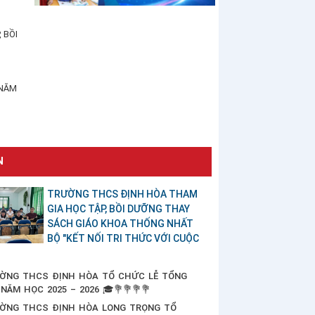
 BỒI
 NĂM
N
TRƯỜNG THCS ĐỊNH HÒA THAM
GIA HỌC TẬP, BỒI DƯỠNG THAY
SÁCH GIÁO KHOA THỐNG NHẤT
BỘ "KẾT NỐI TRI THỨC VỚI CUỘC
ỜNG THCS ĐỊNH HÒA TỔ CHỨC LỄ TỔNG
 NĂM HỌC 2025 – 2026 🎓💐💐💐💐
ỜNG THCS ĐỊNH HÒA LONG TRỌNG TỔ