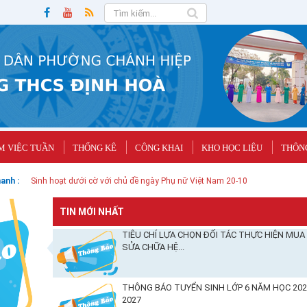
M VIỆC TUẦN
THỐNG KÊ
CÔNG KHAI
KHO HỌC LIỆU
THÔNG
anh :
Lịch Thi HK II Khối 9
TIN MỚI NHẤT
TIÊU CHÍ LỰA CHỌN ĐỐI TÁC THỰC HIỆN MUA
SỬA CHỮA HỆ...
THÔNG BÁO TUYỂN SINH LỚP 6 NĂM HỌC 202
2027