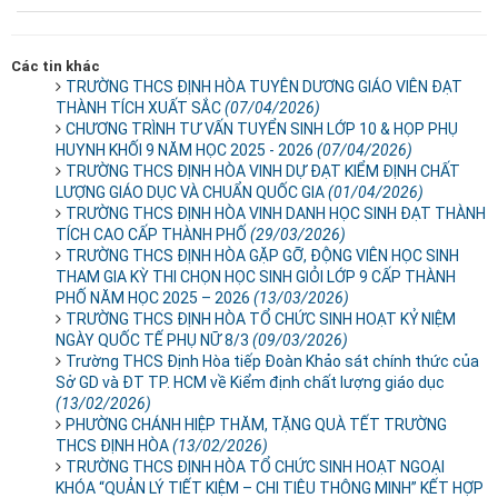
Các tin khác
TRƯỜNG THCS ĐỊNH HÒA TUYÊN DƯƠNG GIÁO VIÊN ĐẠT
THÀNH TÍCH XUẤT SẮC
(07/04/2026)
CHƯƠNG TRÌNH TƯ VẤN TUYỂN SINH LỚP 10 & HỌP PHỤ
HUYNH KHỐI 9 NĂM HỌC 2025 - 2026
(07/04/2026)
TRƯỜNG THCS ĐỊNH HÒA VINH DỰ ĐẠT KIỂM ĐỊNH CHẤT
LƯỢNG GIÁO DỤC VÀ CHUẨN QUỐC GIA
(01/04/2026)
TRƯỜNG THCS ĐỊNH HÒA VINH DANH HỌC SINH ĐẠT THÀNH
TÍCH CAO CẤP THÀNH PHỐ
(29/03/2026)
TRƯỜNG THCS ĐỊNH HÒA GẶP GỠ, ĐỘNG VIÊN HỌC SINH
THAM GIA KỲ THI CHỌN HỌC SINH GIỎI LỚP 9 CẤP THÀNH
PHỐ NĂM HỌC 2025 – 2026
(13/03/2026)
TRƯỜNG THCS ĐỊNH HÒA TỔ CHỨC SINH HOẠT KỶ NIỆM
NGÀY QUỐC TẾ PHỤ NỮ 8/3
(09/03/2026)
Trường THCS Định Hòa tiếp Đoàn Khảo sát chính thức của
Sở GD và ĐT TP. HCM về Kiểm định chất lượng giáo dục
(13/02/2026)
PHƯỜNG CHÁNH HIỆP THĂM, TẶNG QUÀ TẾT TRƯỜNG
THCS ĐỊNH HÒA
(13/02/2026)
TRƯỜNG THCS ĐỊNH HÒA TỔ CHỨC SINH HOẠT NGOẠI
KHÓA “QUẢN LÝ TIẾT KIỆM – CHI TIÊU THÔNG MINH” KẾT HỢP