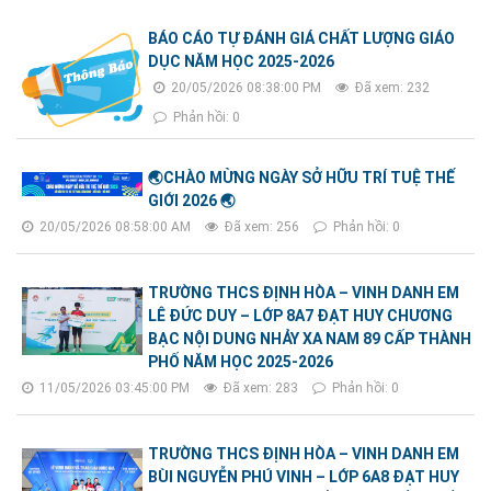
BÁO CÁO TỰ ĐÁNH GIÁ CHẤT LƯỢNG GIÁO
DỤC NĂM HỌC 2025-2026
20/05/2026 08:38:00 PM
Đã xem: 232
Phản hồi: 0
🌏CHÀO MỪNG NGÀY SỞ HỮU TRÍ TUỆ THẾ
GIỚI 2026 🌏
20/05/2026 08:58:00 AM
Đã xem: 256
Phản hồi: 0
TRƯỜNG THCS ĐỊNH HÒA – VINH DANH EM
LÊ ĐỨC DUY – LỚP 8A7 ĐẠT HUY CHƯƠNG
BẠC NỘI DUNG NHẢY XA NAM 89 CẤP THÀNH
PHỐ NĂM HỌC 2025-2026
11/05/2026 03:45:00 PM
Đã xem: 283
Phản hồi: 0
TRƯỜNG THCS ĐỊNH HÒA – VINH DANH EM
BÙI NGUYỄN PHÚ VINH – LỚP 6A8 ĐẠT HUY