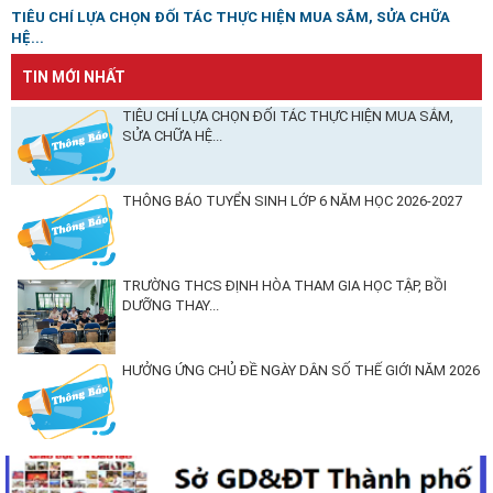
TIÊU CHÍ LỰA CHỌN ĐỐI TÁC THỰC HIỆN MUA SẮM, SỬA CHỮA
HỆ...
TIN MỚI NHẤT
TIÊU CHÍ LỰA CHỌN ĐỐI TÁC THỰC HIỆN MUA SẮM,
SỬA CHỮA HỆ...
THÔNG BÁO TUYỂN SINH LỚP 6 NĂM HỌC 2026-2027
TRƯỜNG THCS ĐỊNH HÒA THAM GIA HỌC TẬP, BỒI
DƯỠNG THAY...
HƯỞNG ỨNG CHỦ ĐỀ NGÀY DÂN SỐ THẾ GIỚI NĂM 2026