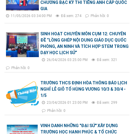
CHƯƠNG BẠC KỲ THI TIẾNG ANH CẤP QUỐC
GIA
11/05/2026 03:34:00 PM
Đã xem: 274
Phản hồi: 0
SINH HOẠT CHUYÊN MÔN CỤM 12: CHUYÊN
ĐỀ “LỒNG GHÉP NỘI DUNG GIÁO DỤC QUỐC
PHÒNG, AN NINH VÀ TÍCH HỢP STEM TRONG
DẠY HỌC LỊCH SỬ”
26/04/2026 03:25:00 PM
Đã xem: 321
Phản hồi: 0
TRƯỜNG THCS ĐỊNH HÒA THÔNG BÁO LỊCH
NGHỈ LỄ GIỖ TỔ HÙNG VƯƠNG 10/3 & 30/4 -
1/5
23/04/2026 01:23:00 PM
Đã xem: 299
Phản hồi: 0
VINH DANH NHỮNG "ĐẠI SỨ" XÂY DỰNG
TRƯỜNG HỌC HẠNH PHÚC & TỔ CHỨC