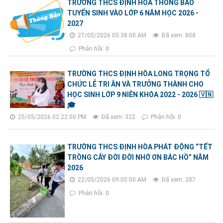
TRƯỜNG THCS ĐỊNH HÒA THÔNG BÁO
TUYỂN SINH VÀO LỚP 6 NĂM HỌC 2026 -
2027
27/05/2026 05:38:00 AM
Đã xem: 808
Phản hồi: 0
TRƯỜNG THCS ĐỊNH HÒA LONG TRỌNG TỔ
CHỨC LỄ TRI ÂN VÀ TRƯỞNG THÀNH CHO
HỌC SINH LỚP 9 NIÊN KHÓA 2022 - 2026 🇻🇳
🎓
25/05/2026 02:22:00 PM
Đã xem: 322
Phản hồi: 0
TRƯỜNG THCS ĐỊNH HÒA PHÁT ĐỘNG “TẾT
TRỒNG CÂY ĐỜI ĐỜI NHỚ ƠN BÁC HỒ” NĂM
2026
22/05/2026 09:05:00 AM
Đã xem: 287
Phản hồi: 0