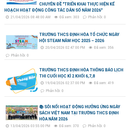
CHUYÊN ĐỀ "TRIỂN KHAI THỰC HIỆN KẾ
HOẠCH HOẠT ĐỘNG CÔNG TÁC DÂN SỐ NĂM 2026"
21/04/2026 08:48:00 AM
Đã xem: 303
Phản hồi: 0
TRƯỜNG THCS ĐỊNH HÒA TỔ CHỨC NGÀY
HỘI STEAM NĂM HỌC 2025 – 2026
20/04/2026 02:47:00 PM
Đã xem: 356
Phản hồi: 0
TRƯỜNG THCS ĐỊNH HÒA THÔNG BÁO LỊCH
THI CUỐI HỌC KÌ 2 KHỐI 6,7,8
19/04/2026 02:37:00 PM
Đã xem: 419
Phản hồi: 0
📚 SÔI NỔI HOẠT ĐỘNG HƯỞNG ỨNG NGÀY
SÁCH VIỆT NAM TẠI TRƯỜNG THCS ĐỊNH
HÒA NĂM 2026
13/04/2026 03:55:00 PM
Đã xem: 370
Phản hồi: 0