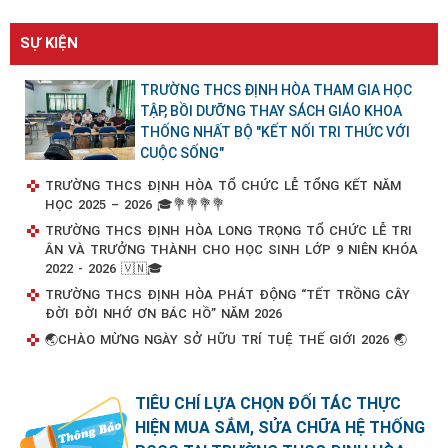
SỰ KIỆN
TRƯỜNG THCS ĐỊNH HÒA THAM GIA HỌC
TẬP, BỒI DƯỠNG THAY SÁCH GIÁO KHOA
THỐNG NHẤT BỘ "KẾT NỐI TRI THỨC VỚI
CUỘC SỐNG"
TRƯỜNG THCS ĐỊNH HÒA TỔ CHỨC LỄ TỔNG KẾT NĂM
HỌC 2025 – 2026 🎓💐💐💐💐
TRƯỜNG THCS ĐỊNH HÒA LONG TRỌNG TỔ CHỨC LỄ TRI
ÂN VÀ TRƯỞNG THÀNH CHO HỌC SINH LỚP 9 NIÊN KHÓA
2022 - 2026 🇻🇳🎓
TRƯỜNG THCS ĐỊNH HÒA PHÁT ĐỘNG “TẾT TRỒNG CÂY
ĐỜI ĐỜI NHỚ ƠN BÁC HỒ” NĂM 2026
🌏CHÀO MỪNG NGÀY SỞ HỮU TRÍ TUỆ THẾ GIỚI 2026 🌏
TIÊU CHÍ LỰA CHỌN ĐỐI TÁC THỰC
HIỆN MUA SẮM, SỬA CHỮA HỆ THỐNG