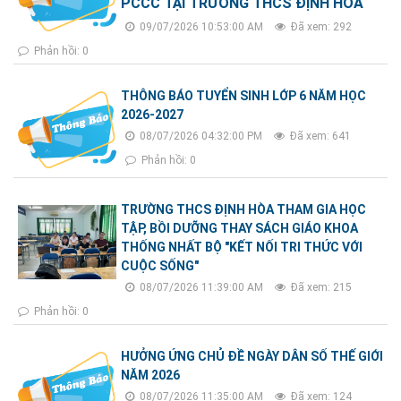
PCCC TẠI TRƯỜNG THCS ĐỊNH HÒA
09/07/2026 10:53:00 AM
Đã xem: 292
Phản hồi: 0
THÔNG BÁO TUYỂN SINH LỚP 6 NĂM HỌC
2026-2027
08/07/2026 04:32:00 PM
Đã xem: 641
Phản hồi: 0
TRƯỜNG THCS ĐỊNH HÒA THAM GIA HỌC
TẬP, BỒI DƯỠNG THAY SÁCH GIÁO KHOA
THỐNG NHẤT BỘ "KẾT NỐI TRI THỨC VỚI
CUỘC SỐNG"
08/07/2026 11:39:00 AM
Đã xem: 215
Phản hồi: 0
HƯỞNG ỨNG CHỦ ĐỀ NGÀY DÂN SỐ THẾ GIỚI
NĂM 2026
08/07/2026 11:35:00 AM
Đã xem: 124