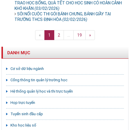
TRAO HỌC BỔNG, QUÀ TẾT CHO HỌC SINH CÓ HOÀN CẢNH
KHÓ KHĂN
(03/02/2026)
SÔI NỔI CUỘC THI GÓI BÁNH CHƯNG, BÁNH GIẦY TẠI
TRƯỜNG THCS ĐỊNH HÒA
(02/02/2026)
«
1
2
...
19
»
DANH MỤC
Cơ sở dữ liệu ngành
Cổng thông tin quản lý trường học
Hệ thống quản lý học và thi trực tuyến
Họp trực tuyến
Tuyển sinh đầu cấp
Kho học liệu số