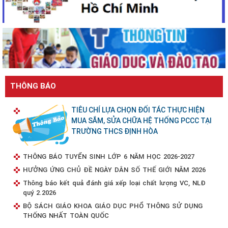
THÔNG BÁO
TIÊU CHÍ LỰA CHỌN ĐỐI TÁC THỰC HIỆN
MUA SẮM, SỬA CHỮA HỆ THỐNG PCCC TẠI
TRƯỜNG THCS ĐỊNH HÒA
THÔNG BÁO TUYỂN SINH LỚP 6 NĂM HỌC 2026-2027
HƯỞNG ỨNG CHỦ ĐỀ NGÀY DÂN SỐ THẾ GIỚI NĂM 2026
Thông báo kết quả đánh giá xếp loại chất lượng VC, NLĐ
quý 2.2026
BỘ SÁCH GIÁO KHOA GIÁO DỤC PHỔ THÔNG SỬ DỤNG
THỐNG NHẤT TOÀN QUỐC