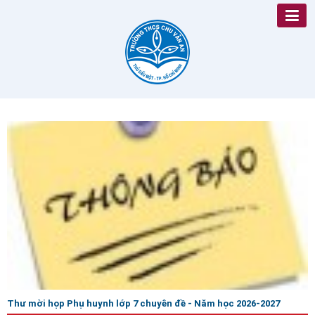
Thư mời họp Phụ huynh lớp 7 chuyên đề - Năm học 2026-2027