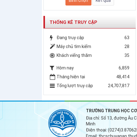
THỐNG KÊ TRUY CẬP
Đang truy cập
63
Máy chủ tìm kiếm
28
Khách viếng thăm
35
Hôm nay
6,859
Tháng hiện tại
48,414
Tổng lượt truy cập
24,707,817
TRƯỜNG TRUNG HỌC CƠ 
Địa chỉ:
Số 13, đường Âu C
Minh
Điện thoại:
(0274)3.87062
Email:
thcschuvanan.thu