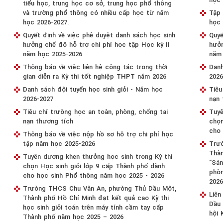
tiểu học, trung học cơ sở, trung học phổ thông
và trường phổ thông có nhiều cấp học từ năm
Tập 
học 2026-2027.
học
Quyết định về việc phê duyệt danh sách học sinh
Quyế
hưởng chế độ hỗ trợ chi phí học tập Học kỳ II
hưởn
năm học 2025-2026
năm
Thông báo về việc liên hệ công tác trong thời
Danh
gian diễn ra Kỳ thi tốt nghiệp THPT năm 2026
2026
Danh sách đội tuyển học sinh giỏi - Năm học
Tiêu
2026-2027
nạn 
Tiêu chí trường học an toàn, phòng, chống tai
Tuyê
nạn thương tích
chọn
cho 
Thông báo về việc nộp hồ sơ hỗ trợ chi phí học
tập năm học 2025-2026
Trư
Thàn
Tuyên dương khen thưởng học sinh trong Kỳ thi
“Sán
chọn Học sinh giỏi lớp 9 cấp Thành phố dành
phòn
cho học sinh Phổ thông năm học 2025 - 2026
202
Trường THCS Chu Văn An, phường Thủ Dầu Một,
Liê
Thành phố Hồ Chí Minh đạt kết quả cao Kỳ thi
Dầu 
học sinh giỏi toán trên máy tính cầm tay cấp
hội 
Thành phố năm học 2025 – 2026