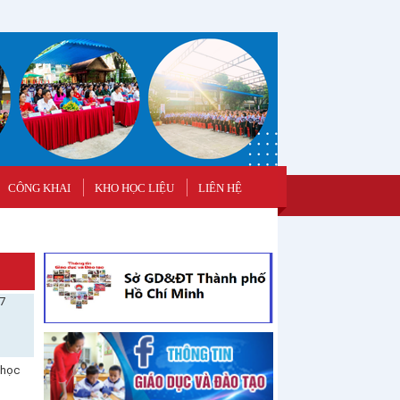
CÔNG KHAI
KHO HỌC LIỆU
LIÊN HỆ
27
 học