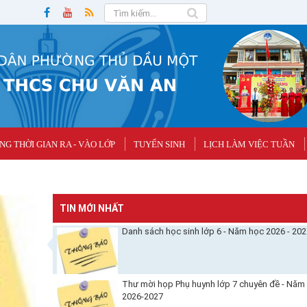
G THỜI GIAN RA - VÀO LỚP
TUYỂN SINH
LỊCH LÀM VIỆC TUẦN
TIN MỚI NHẤT
Danh sách học sinh lớp 6 - Năm học 2026 - 20
Thư mời họp Phụ huynh lớp 7 chuyên đề - Năm
2026-2027