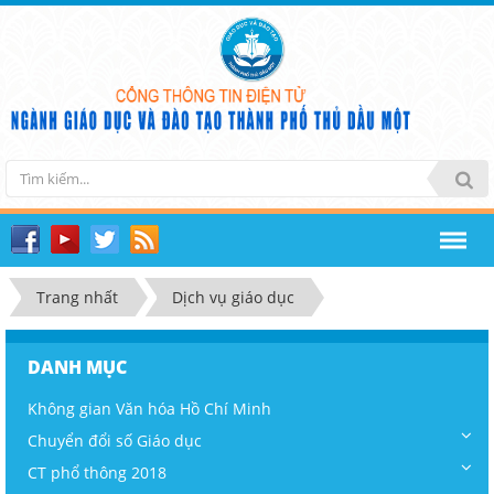
Trang nhất
Dịch vụ giáo dục
DANH MỤC
Không gian Văn hóa Hồ Chí Minh
Chuyển đổi số Giáo dục
CT phổ thông 2018