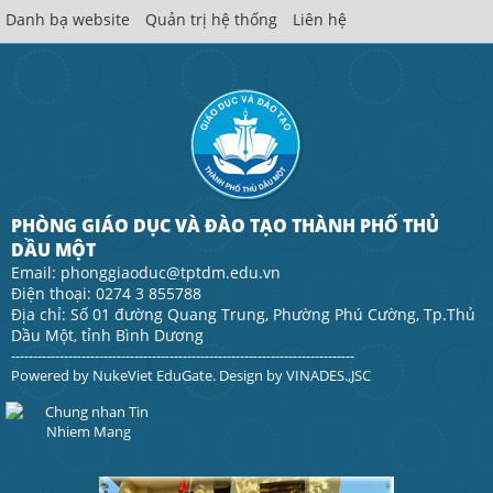
Danh bạ website
Quản trị hệ thống
Liên hệ
PHÒNG GIÁO DỤC VÀ ĐÀO TẠO THÀNH PHỐ THỦ
DẦU MỘT
Email: phonggiaoduc@tptdm.edu.vn
Điện thoại: 0274 3 855788
Địa chỉ: Số 01 đường Quang Trung, Phường Phú Cường, Tp.Thủ
Dầu Một, tỉnh Bình Dương
------------------------------------------------------------------------------
Powered by
NukeViet EduGate
. Design by
VINADES.,JSC