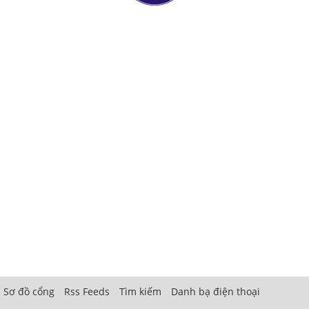
Sơ đồ cổng
Rss Feeds
Tìm kiếm
Danh bạ điện thoại