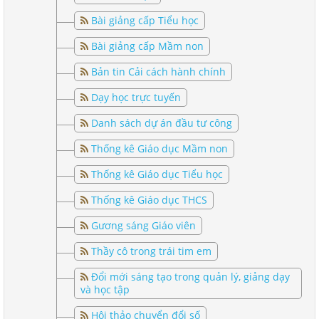
Bài giảng cấp Tiểu học
Bài giảng cấp Mầm non
Bản tin Cải cách hành chính
Dạy học trực tuyến
Danh sách dự án đầu tư công
Thống kê Giáo dục Mầm non
Thống kê Giáo dục Tiểu học
Thống kê Giáo dục THCS
Gương sáng Giáo viên
Thầy cô trong trái tim em
Đổi mới sáng tạo trong quản lý, giảng dạy
và học tập
Hội thảo chuyển đổi số