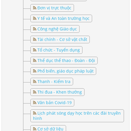
Đơn vị trực thuộc
Y tế và An toàn trường học
Công nghệ Giáo dục
Tài chính - Cơ sở vật chất
Tổ chức - Tuyển dụng
Thể dục thể thao - Đoàn - Đội
Phổ biến, giáo dục pháp luật
Thanh - Kiểm tra
Thi đua - Khen thưởng
Văn bản Covid-19
Lịch phát sóng dạy học trên các đài truyền
hình
Cơ sở dữ liệu