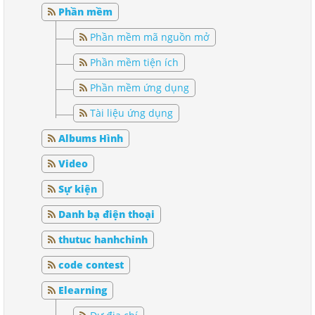
Phần mềm
Phần mềm mã nguồn mở
Phần mềm tiện ích
Phần mềm ứng dụng
Tài liệu ứng dụng
Albums Hình
Video
Sự kiện
Danh bạ điện thoại
thutuc hanhchinh
code contest
Elearning