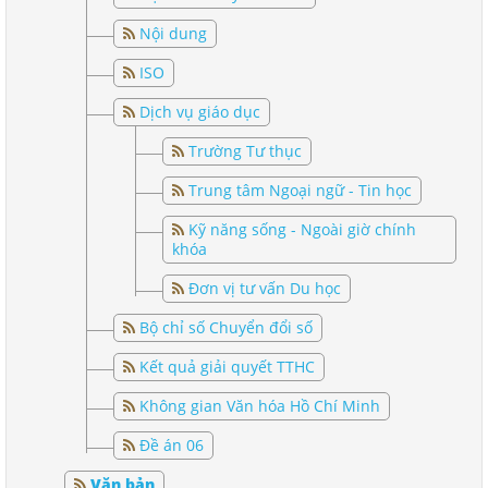
Nội dung
ISO
Dịch vụ giáo dục
Trường Tư thục
Trung tâm Ngoại ngữ - Tin học
Kỹ năng sống - Ngoài giờ chính
khóa
Đơn vị tư vấn Du học
Bộ chỉ số Chuyển đổi số
Kết quả giải quyết TTHC
Không gian Văn hóa Hồ Chí Minh
Đề án 06
Văn bản