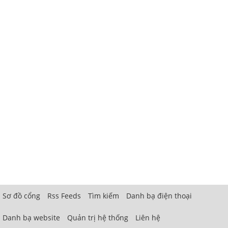
Sơ đồ cổng
Rss Feeds
Tìm kiếm
Danh bạ điện thoại
Danh bạ website
Quản trị hệ thống
Liên hệ