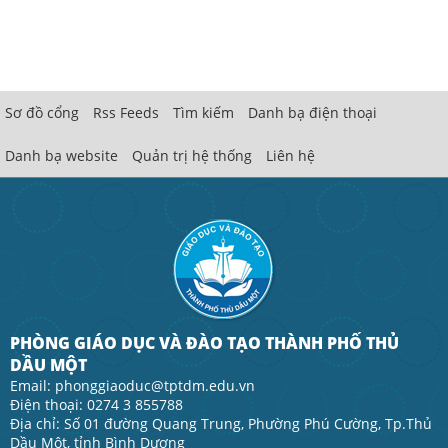
Sơ đồ cổng
Rss Feeds
Tìm kiếm
Danh bạ điện thoại
Danh bạ website
Quản trị hệ thống
Liên hệ
PHÒNG GIÁO DỤC VÀ ĐÀO TẠO THÀNH PHỐ THỦ
DẦU MỘT
Email: phonggiaoduc@tptdm.edu.vn
Điện thoại: 0274 3 855788
Địa chỉ: Số 01 đường Quang Trung, Phường Phú Cường, Tp.Thủ
Dầu Một, tỉnh Bình Dương