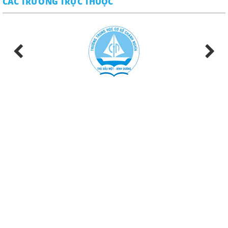
CÁC TRƯỜNG TRỰC THUỘC