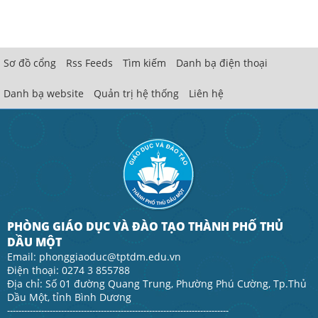
Sơ đồ cổng
Rss Feeds
Tìm kiếm
Danh bạ điện thoại
Danh bạ website
Quản trị hệ thống
Liên hệ
PHÒNG GIÁO DỤC VÀ ĐÀO TẠO THÀNH PHỐ THỦ
DẦU MỘT
Email: phonggiaoduc@tptdm.edu.vn
Điện thoại: 0274 3 855788
Địa chỉ: Số 01 đường Quang Trung, Phường Phú Cường, Tp.Thủ
Dầu Một, tỉnh Bình Dương
------------------------------------------------------------------------------