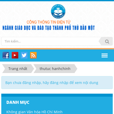
Trang nhất
thutuc hanhchinh
Bạn chưa đăng nhập, hãy đăng nhập để xem nội dung
DANH MỤC
Không gian Văn hóa Hồ Chí Minh