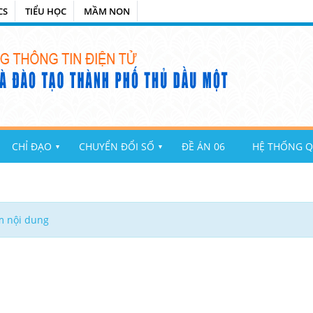
CS
TIỂU HỌC
MẦM NON
CHỈ ĐẠO
CHUYỂN ĐỔI SỐ
ĐỀ ÁN 06
HỆ THỐNG Q
▼
▼
m nội dung