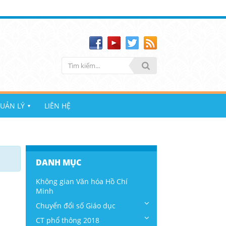
UẢN LÝ
LIÊN HỆ
▼
DANH MỤC
Không gian Văn hóa Hồ Chí
Minh
Chuyển đổi số Giáo dục
CT phổ thông 2018