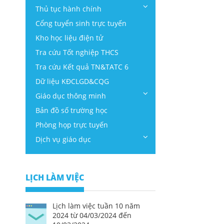
Thủ tục hành chính
Cổng tuyển sinh trực tuyến
Kho học liệu điện tử
Tra cứu Tốt nghiệp THCS
Tra cứu Kết quả TN&TATC 6
Dữ liệu KĐCLGD&CQG
Giáo dục thông minh
Bản đồ số trường học
Phòng họp trực tuyến
Dịch vụ giáo dục
LỊCH LÀM VIỆC
Lịch làm việc tuần 10 năm
2024 từ 04/03/2024 đến