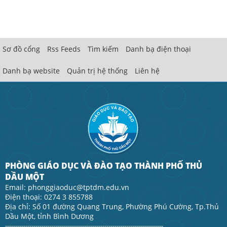
Sơ đồ cổng
Rss Feeds
Tìm kiếm
Danh bạ điện thoại
Danh bạ website
Quản trị hệ thống
Liên hệ
PHÒNG GIÁO DỤC VÀ ĐÀO TẠO THÀNH PHỐ THỦ
DẦU MỘT
Email: phonggiaoduc@tptdm.edu.vn
Điện thoại: 0274 3 855788
Địa chỉ: Số 01 đường Quang Trung, Phường Phú Cường, Tp.Thủ
Dầu Một, tỉnh Bình Dương
------------------------------------------------------------------------------