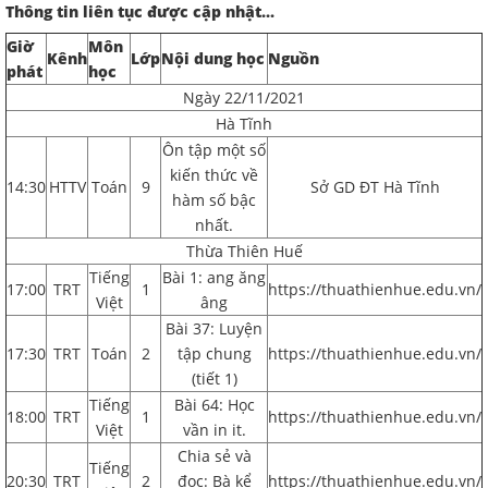
Thông tin liên tục được cập nhật...
Giờ
Môn
Kênh
Lớp
Nội dung học
Nguồn
phát
học
Ngày 22/11/2021
Hà Tĩnh
Ôn tập một số
kiến thức về
14:30
HTTV
Toán
9
Sở GD ĐT Hà Tĩnh
hàm số bậc
nhất.
Thừa Thiên Huế
Tiếng
Bài 1: ang ăng
17:00
TRT
1
https://thuathienhue.edu.vn/
Việt
âng
Bài 37: Luyện
17:30
TRT
Toán
2
tập chung
https://thuathienhue.edu.vn/
(tiết 1)
Tiếng
Bài 64: Học
18:00
TRT
1
https://thuathienhue.edu.vn/
Việt
vần in it.
Chia sẻ và
Tiếng
20:30
TRT
2
đọc: Bà kể
https://thuathienhue.edu.vn/