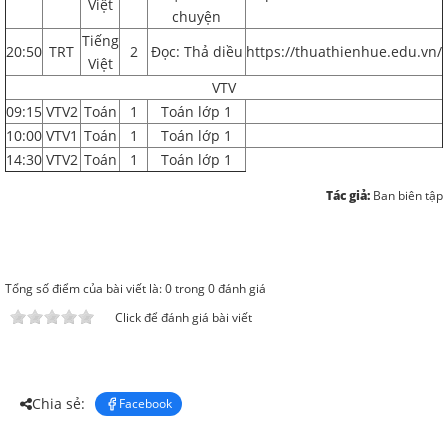
Việt
chuyện
Tiếng
20:50
TRT
2
Đọc: Thả diều
https://thuathienhue.edu.vn/
Việt
VTV
09:15
VTV2
Toán
1
Toán lớp 1
10:00
VTV1
Toán
1
Toán lớp 1
14:30
VTV2
Toán
1
Toán lớp 1
Tác giả:
Ban biên tập
Tổng số điểm của bài viết là: 0 trong 0 đánh giá
Click để đánh giá bài viết
Chia sẻ:
Facebook