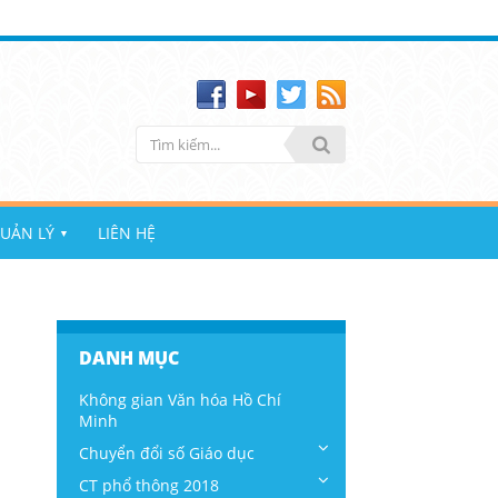
UẢN LÝ
LIÊN HỆ
▼
DANH MỤC
Không gian Văn hóa Hồ Chí
Minh
Chuyển đổi số Giáo dục
CT phổ thông 2018