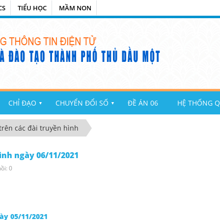
CS
TIỂU HỌC
MẦM NON
CHỈ ĐẠO
CHUYỂN ĐỔI SỐ
ĐỀ ÁN 06
HỆ THỐNG Q
▼
▼
trên các đài truyền hình
ình ngày 06/11/2021
ồi: 0
gày 05/11/2021