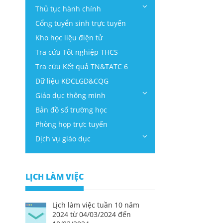
Thủ tục hành chính
Cổng tuyển sinh trực tuyến
Kho học liệu điện tử
Tra cứu Tốt nghiệp THCS
Tra cứu Kết quả TN&TATC 6
Dữ liệu KĐCLGD&CQG
Giáo dục thông minh
Bản đồ số trường học
Phòng họp trực tuyến
Dịch vụ giáo dục
LỊCH LÀM VIỆC
Lịch làm việc tuần 10 năm
2024 từ 04/03/2024 đến