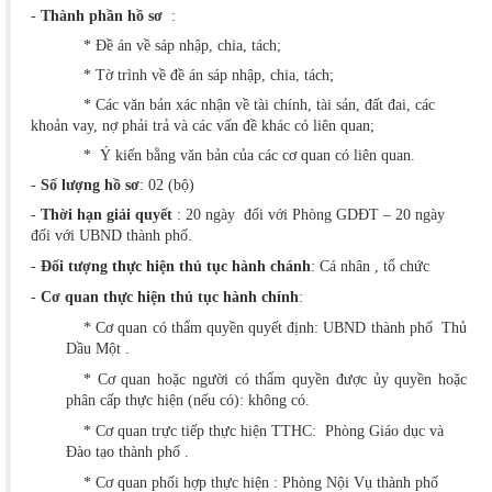
-
Thành phần hồ sơ
:
*
Đề án về sáp nhập, chia, tách;
*
Tờ trình về đề án sáp nhập, chia, tách;
*
Các văn bản xác nhận về tài chính, tài sản, đất đai, các
khoản vay, nợ phải trả và các vấn đề khác có liên quan;
*
Ý kiến bằng văn bản của các cơ quan có liên quan
.
-
Số lượng hồ sơ
: 02 (bộ)
-
Thời hạn giải quyết
: 20 ngày đối với Phòng GDĐT – 20 ngày
đối với UBND thành phố.
-
Đối tượng thực hiện thủ tục hành chánh
: Cá nhân , tổ chức
-
Cơ quan thực hiện thủ tục hành chính
:
* Cơ quan có thẩm quyền quyết định: UBND thành phố Thủ
Dầu Một .
* Cơ quan hoặc người có thẩm quyền được ủy quyền hoặc
phân cấp thực hiện (nếu có): không có.
* Cơ quan trực tiếp thực hiện TTHC: Phòng Giáo dục và
Đào tạo thành phố .
* Cơ quan phối hợp thực hiện : Phòng Nội Vụ thành phố