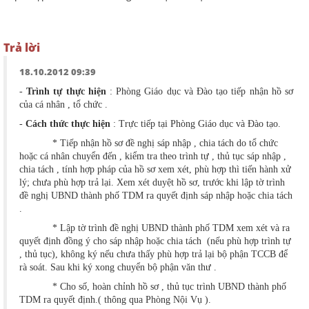
Trả lời
18.10.2012 09:39
-
Trình tự thực hiện
: Phòng Giáo dục và Đào tạo tiếp nhận hồ sơ
của cá nhân , tổ chức .
-
Cách thức thực hiện
: Trực tiếp tại Phòng Giáo dục và Đào tạo.
* Tiếp nhận hồ sơ đề nghị sáp nhập , chia tách do tổ chức
hoặc cá nhân chuyển đến , kiểm tra theo trình tự , thủ tục sáp nhập ,
chia tách , tính hợp pháp của hồ sơ xem xét, phù hợp thì tiến hành xử
lý; chưa phù hợp trả lại. Xem xét duyệt hồ sơ, trước khi lập tờ trình
đề nghị UBND thành phố TDM ra quyết định sáp nhập hoặc chia tách
.
* Lập tờ trình đề nghị UBND thành phố TDM xem xét và ra
quyết định đồng ý cho sáp nhập hoặc chia tách (nếu phù hợp trình tự
, thủ tục), không ký nếu chưa thấy phù hợp trả lại bộ phận TCCB để
rà soát. Sau khi ký xong chuyển bộ phận văn thư .
* Cho số, hoàn chỉnh hồ sơ , thủ tục trình UBND thành phố
TDM ra quyết định.( thông qua Phòng Nội Vụ ).