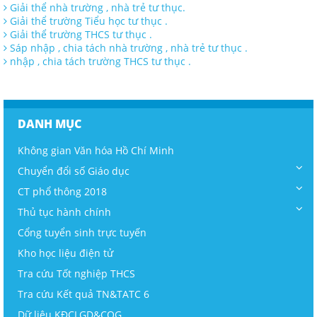
Giải thể nhà trường , nhà trẻ tư thục.
Giải thể trường Tiểu học tư thục .
Giải thể trường THCS tư thục .
Sáp nhập , chia tách nhà trường , nhà trẻ tư thục .
nhập , chia tách trường THCS tư thục .
DANH MỤC
Không gian Văn hóa Hồ Chí Minh
Chuyển đổi số Giáo dục
CT phổ thông 2018
Thủ tục hành chính
Cổng tuyển sinh trực tuyến
Kho học liệu điện tử
Tra cứu Tốt nghiệp THCS
Tra cứu Kết quả TN&TATC 6
Dữ liệu KĐCLGD&CQG