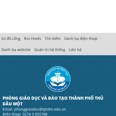
Sơ đồ cổng
Rss Feeds
Tìm kiếm
Danh bạ điện thoại
Danh bạ website
Quản trị hệ thống
Liên hệ
PHÒNG GIÁO DỤC VÀ ĐÀO TẠO THÀNH PHỐ THỦ
DẦU MỘT
Email: phonggiaoduc@tptdm.edu.vn
Điện thoại: 0274 3 855788