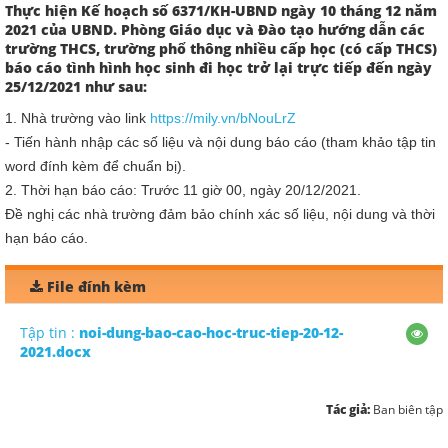
Thực hiện Kế hoạch số 6371/KH-UBND ngày 10 tháng 12 năm
2021 của UBND. Phòng Giáo dục và Đào tạo hướng dẫn các
trường THCS, trường phổ thông nhiều cấp học (có cấp THCS)
báo cáo tình hình học sinh đi học trở lại trực tiếp đến ngày
25/12/2021 như sau:
1. Nhà trường vào link
https://mily.vn/bNouLrZ
- Tiến hành nhập các số liệu và nội dung báo cáo (tham khảo tập tin
word đính kèm để chuẩn bị).
2. Thời hạn báo cáo: Trước 11 giờ 00, ngày 20/12/2021.
Đề nghị các nhà trường đảm bảo chính xác số liệu, nội dung và thời
hạn báo cáo.
File đính kèm
Tập tin :
noi-dung-bao-cao-hoc-truc-tiep-20-12-
2021.docx
Tác giả:
Ban biên tập