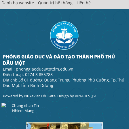
Danh bạ website
Quản trị hệ thống
Liên hệ
PHÒNG GIÁO DỤC VÀ ĐÀO TẠO THÀNH PHỐ THỦ
DẦU MỘT
Email: phonggiaoduc@tptdm.edu.vn
Điện thoại: 0274 3 855788
Địa chỉ: Số 01 đường Quang Trung, Phường Phú Cường, Tp.Thủ
Dầu Một, tỉnh Bình Dương
------------------------------------------------------------------------------
Powered by
NukeViet EduGate
. Design by
VINADES.,JSC