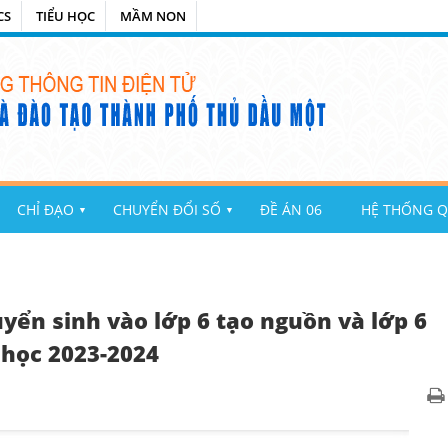
CS
TIỂU HỌC
MẦM NON
CHỈ ĐẠO
CHUYỂN ĐỔI SỐ
ĐỀ ÁN 06
HỆ THỐNG Q
▼
▼
uyển sinh vào lớp 6 tạo nguồn và lớp 6
học 2023-2024