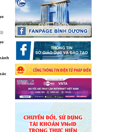
ạo
3)
ạo
thành
 các