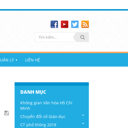
UẢN LÝ
LIÊN HỆ
▼
DANH MỤC
Không gian Văn hóa Hồ Chí
Minh
Chuyển đổi số Giáo dục
CT phổ thông 2018