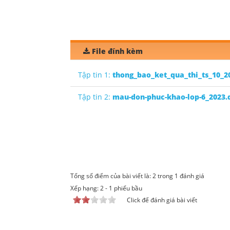
File đính kèm
Tập tin 1:
thong_bao_ket_qua_thi_ts_10_2
Tập tin 2:
mau-don-phuc-khao-lop-6_2023.
Tổng số điểm của bài viết là: 2 trong 1 đánh giá
Xếp hạng:
2
-
1
phiếu bầu
Click để đánh giá bài viết