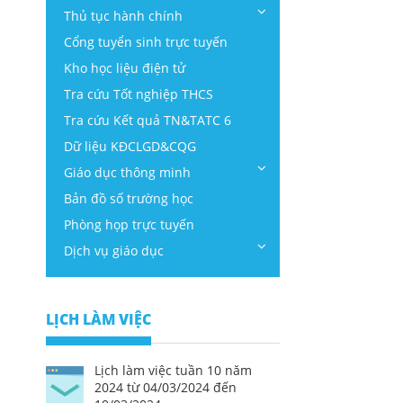
Thủ tục hành chính
Cổng tuyển sinh trực tuyến
Kho học liệu điện tử
Tra cứu Tốt nghiệp THCS
Tra cứu Kết quả TN&TATC 6
Dữ liệu KĐCLGD&CQG
Giáo dục thông minh
Bản đồ số trường học
Phòng họp trực tuyến
Dịch vụ giáo dục
LỊCH LÀM VIỆC
Lịch làm việc tuần 10 năm
2024 từ 04/03/2024 đến