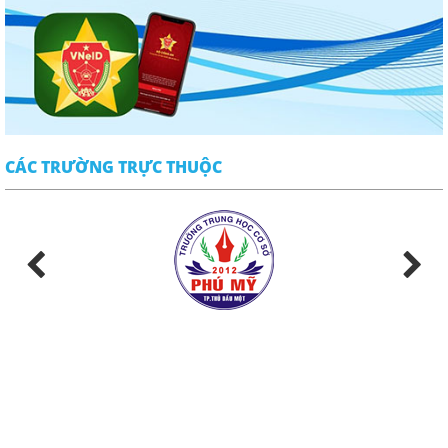
CÁC TRƯỜNG TRỰC THUỘC