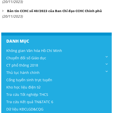
(20/11/2023)
Bản tin CCHC số 40/2023 của Ban Chỉ đạo CCHC Chính phủ
(20/11/2023)
DANH MỤC
Không gian Văn hóa Hồ Chí Minh
Chuyển đổi số Giáo dục
CT phổ thông 2018
Thủ tục hành chính
Cổng tuyển sinh trực tuyến
Kho học liệu điện tử
Tra cứu Tốt nghiệp THCS
Tra cứu Kết quả TN&TATC 6
Dữ liệu KĐCLGD&CQG