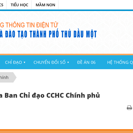
CS
TIỂU HỌC
MẦM NON
CHỈ ĐẠO
CHUYỂN ĐỔI SỐ
ĐỀ ÁN 06
HỆ THỐNG Q
▼
▼
chính
ủa Ban Chỉ đạo CCHC Chính phủ