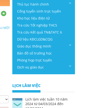
Thủ tục hành chính
Cổng tuyển sinh trực tuyến
Kho học liệu điện tử
Tra cứu Tốt nghiệp THCS
ẦU MỘT
Tra cứu Kết quả TN&TATC 6
Dữ liệu KĐCLGD&CQG
Giáo dục thông minh
Bản đồ số trường học
Phòng họp trực tuyến
Dịch vụ giáo dục
LỊCH LÀM VIỆC
Lịch làm việc tuần 10 năm
2024 từ 04/03/2024 đến