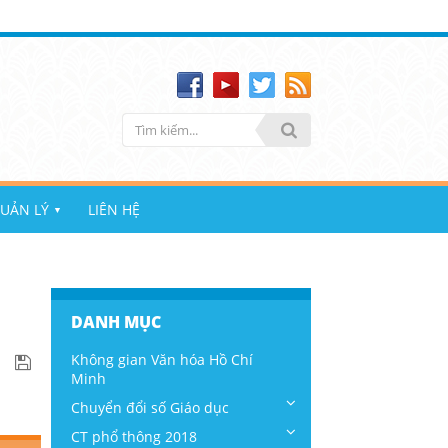
UẢN LÝ
LIÊN HỆ
▼
DANH MỤC
Không gian Văn hóa Hồ Chí
Minh
Chuyển đổi số Giáo dục
CT phổ thông 2018