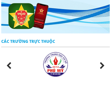
CÁC TRƯỜNG TRỰC THUỘC