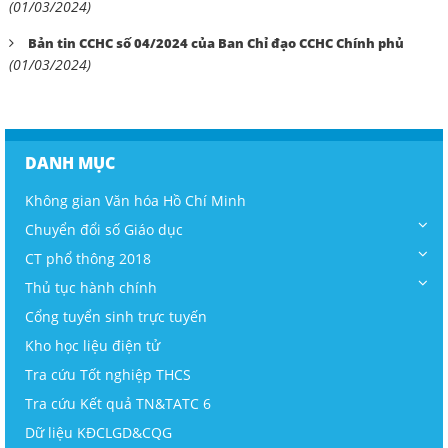
(01/03/2024)
Bản tin CCHC số 04/2024 của Ban Chỉ đạo CCHC Chính phủ
(01/03/2024)
DANH MỤC
Không gian Văn hóa Hồ Chí Minh
Chuyển đổi số Giáo dục
CT phổ thông 2018
Thủ tục hành chính
Cổng tuyển sinh trực tuyến
Kho học liệu điện tử
Tra cứu Tốt nghiệp THCS
Tra cứu Kết quả TN&TATC 6
Dữ liệu KĐCLGD&CQG