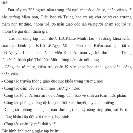
sinh.
Đợt này có 293 người nằm trong đội ngũ cán bộ quản lý, nhân viên y tế
các trường Mầm non, Tiểu học và Trung học cơ sở; chủ cơ sở các trường
mầm non tư thục, nhóm trẻ lớp mẫu giáo độc lập và người chăm sóc trẻ tại
nhóm trẻ gia đình tham gia.
Các nội dung tập huấn được BsCKI.Lê Minh Hào - Trưởng khoa Kiểm
soát dịch bệnh tật, Bs.Hồ Lê Ngọc Minh - Phó khoa Kiểm soát bệnh tật và
CN.Nguyễn Lâm Tuấn - Nhân viên Khoa An toàn vệ sinh thực phẩm Trung
tâm Y tế thành phố Thủ Dầu Một hướng dẫn các nội dung:
- Công tác tổ chức, kiểm tra, quản lý sức khỏe học sinh, giáo viên, công
nhân viên
- Công tác truyền thông giáo dục sức khỏe trong trường học
- Công tác đảm bảo vệ sinh môi trường - nước
- Công tác tổ chức bữa ăn học đường, đảm bảo vệ sinh an toàn thực phẩm
- Công tác phòng chống dịch bệnh: Sốt xuất huyết, tay chân miệng
- Công tác phòng chống tai nạn thương tích; kỹ năng ứng phó, xử lý tình
huống khẩn cấp đối với trẻ em, học sinh
- Công tác quản lý chất thải y tế
Các hình ảnh trong ngày tập huấn: