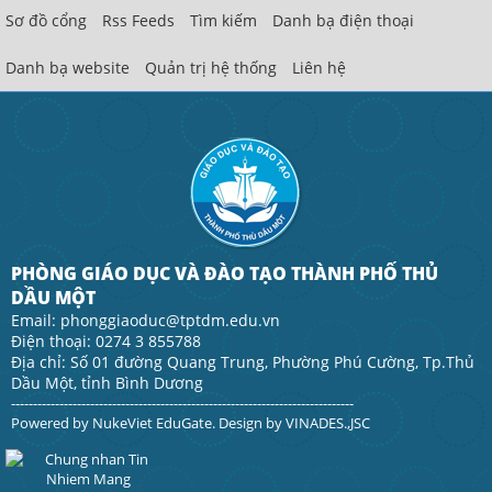
Sơ đồ cổng
Rss Feeds
Tìm kiếm
Danh bạ điện thoại
Danh bạ website
Quản trị hệ thống
Liên hệ
PHÒNG GIÁO DỤC VÀ ĐÀO TẠO THÀNH PHỐ THỦ
DẦU MỘT
Email: phonggiaoduc@tptdm.edu.vn
Điện thoại: 0274 3 855788
Địa chỉ: Số 01 đường Quang Trung, Phường Phú Cường, Tp.Thủ
Dầu Một, tỉnh Bình Dương
------------------------------------------------------------------------------
Powered by
NukeViet EduGate
. Design by
VINADES.,JSC