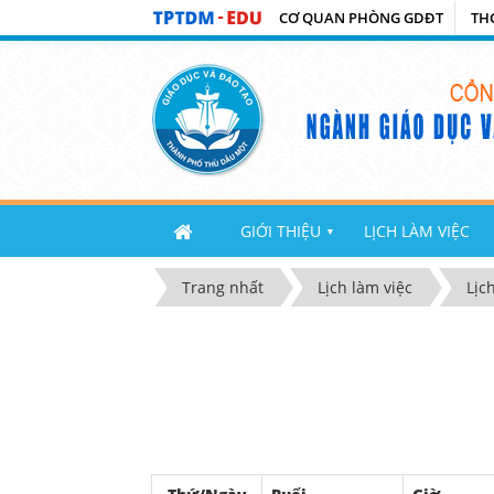
CƠ QUAN PHÒNG GDĐT
TH
GIỚI THIỆU
LỊCH LÀM VIỆC
▼
Trang nhất
Lịch làm việc
Lịc