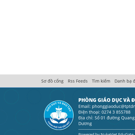
Sơ đồ cổng
Rss Feeds
Tìm kiếm
Danh bạ đ
PHÒNG GIÁO DỤC VÀ 
Email: phonggiaoduc@tptd
Điện thoại: 0274 3 855788
Địa chỉ: Số 01 đường Quang
Dương
----------------------------------------------
Powered by
NukeViet EduGate