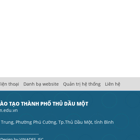
iện thoại
Danh bạ website
Quản trị hệ thống
Liên hệ
ĐÀO TẠO THÀNH PHỐ THỦ DẦU MỘT
m.edu.vn
 Trung, Phường Phú Cường, Tp.Thủ Dầu Một, tỉnh Bình
--------------------------------
. Design by
VINADES.,JSC