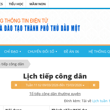
CS
TIỂU HỌC
MẦM NON
CHỈ ĐẠO
CHUYỂN ĐỔI SỐ
ĐỀ ÁN 06
HỆ THỐNG Q
▼
▼
h tiếp công dân
Lịch tiếp công dân
Tuần 11 từ 09/03/2026 đến 15/03/2026
Tổ tiếp công dân thường xuyên
Đính kèm: Tải về
Lịch tuần 