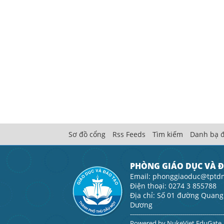
Sơ đồ cổng
Rss Feeds
Tìm kiếm
Danh bạ đ
PHÒNG GIÁO DỤC VÀ 
Email: phonggiaoduc@tptd
Điện thoại: 0274 3 855788
Địa chỉ: Số 01 đường Quang
Dương
----------------------------------------------
Powered by
NukeViet EduGate