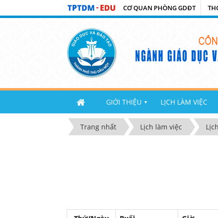
CƠ QUAN PHÒNG GDĐT
TH
GIỚI THIỆU
LỊCH LÀM VIỆC
▼
Trang nhất
Lịch làm việc
Lịc