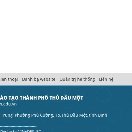
iện thoại
Danh bạ website
Quản trị hệ thống
Liên hệ
ĐÀO TẠO THÀNH PHỐ THỦ DẦU MỘT
m.edu.vn
 Trung, Phường Phú Cường, Tp.Thủ Dầu Một, tỉnh Bình
--------------------------------
. Design by
VINADES.,JSC