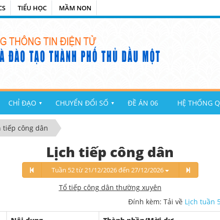
CS
TIỂU HỌC
MẦM NON
CHỈ ĐẠO
CHUYỂN ĐỔI SỐ
ĐỀ ÁN 06
HỆ THỐNG Q
▼
▼
h tiếp công dân
Lịch tiếp công dân
Tuần 52 từ 21/12/2026 đến 27/12/2026
Tổ tiếp công dân thường xuyên
Đính kèm: Tải về
Lịch tuần 