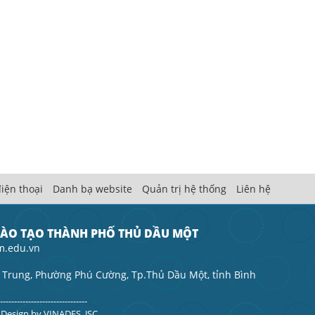
iện thoại
Danh bạ website
Quản trị hệ thống
Liên hệ
ĐÀO TẠO THÀNH PHỐ THỦ DẦU MỘT
m.edu.vn
 Trung, Phường Phú Cường, Tp.Thủ Dầu Một, tỉnh Bình
--------------------------------
. Design by
VINADES.,JSC