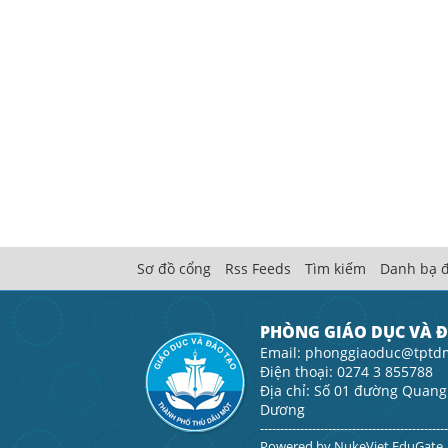
Sơ đồ cổng
Rss Feeds
Tìm kiếm
Danh bạ đ
PHÒNG GIÁO DỤC VÀ 
Email: phonggiaoduc@tptd
Điện thoại: 0274 3 855788
Địa chỉ: Số 01 đường Quang
Dương
----------------------------------------------
Powered by
NukeViet EduGate