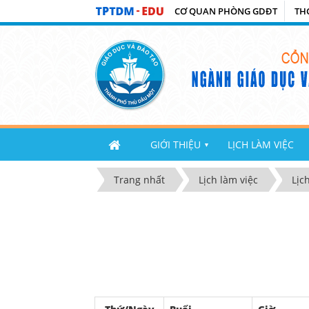
CƠ QUAN PHÒNG GDĐT
TH
GIỚI THIỆU
LỊCH LÀM VIỆC
▼
Trang nhất
Lịch làm việc
Lịc