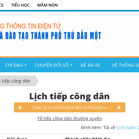
CS
TIỂU HỌC
MẦM NON
CHỈ ĐẠO
CHUYỂN ĐỔI SỐ
ĐỀ ÁN 06
HỆ THỐNG Q
▼
▼
h tiếp công dân
Lịch tiếp công dân
Tuần 22 từ 25/05/2026 đến 31/05/2026
Tổ tiếp công dân thường xuyên
Đính kèm: Tải về
Lịch tuần 