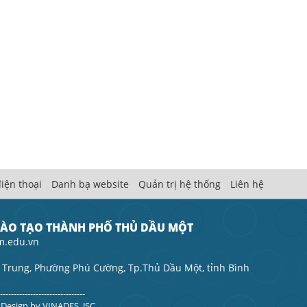
iện thoại
Danh bạ website
Quản trị hệ thống
Liên hệ
ĐÀO TẠO THÀNH PHỐ THỦ DẦU MỘT
m.edu.vn
 Trung, Phường Phú Cường, Tp.Thủ Dầu Một, tỉnh Bình
--------------------------------
. Design by
VINADES.,JSC