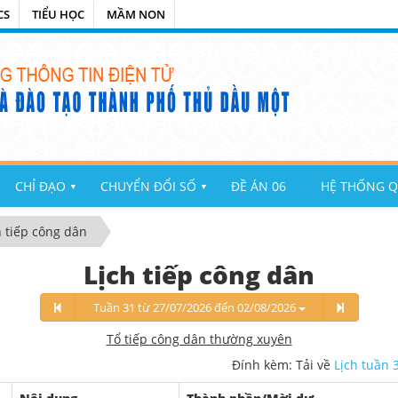
CS
TIỂU HỌC
MẦM NON
CHỈ ĐẠO
CHUYỂN ĐỔI SỐ
ĐỀ ÁN 06
HỆ THỐNG Q
▼
▼
h tiếp công dân
Lịch tiếp công dân
Tuần 31 từ 27/07/2026 đến 02/08/2026
Tổ tiếp công dân thường xuyên
Đính kèm: Tải về
Lịch tuần 