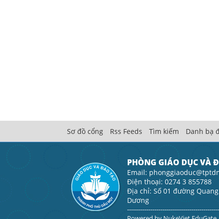
Sơ đồ cổng
Rss Feeds
Tìm kiếm
Danh bạ đ
PHÒNG GIÁO DỤC VÀ 
Email: phonggiaoduc@tptd
Điện thoại: 0274 3 855788
Địa chỉ: Số 01 đường Quang
Dương
----------------------------------------------
Powered by
NukeViet EduGate