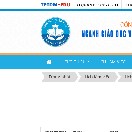
CƠ QUAN PHÒNG GDĐT
TH
GIỚI THIỆU
LỊCH LÀM VIỆC
▼
Trang nhất
Lịch làm việc
Lịc