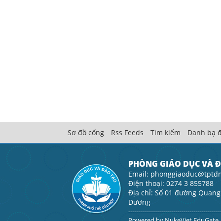
Sơ đồ cổng
Rss Feeds
Tìm kiếm
Danh bạ đ
PHÒNG GIÁO DỤC VÀ 
Email: phonggiaoduc@tptd
Điện thoại: 0274 3 855788
Địa chỉ: Số 01 đường Quang
Dương
----------------------------------------------
Powered by
NukeViet EduGate