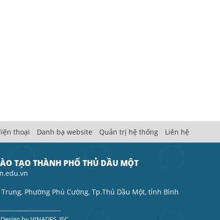
iện thoại
Danh bạ website
Quản trị hệ thống
Liên hệ
ĐÀO TẠO THÀNH PHỐ THỦ DẦU MỘT
m.edu.vn
 Trung, Phường Phú Cường, Tp.Thủ Dầu Một, tỉnh Bình
--------------------------------
. Design by
VINADES.,JSC