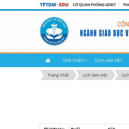
CƠ QUAN PHÒNG GDĐT
TH
GIỚI THIỆU
LỊCH LÀM VIỆC
▼
Trang nhất
Lịch làm việc
Lịc