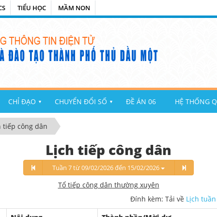
CS
TIỂU HỌC
MẦM NON
CHỈ ĐẠO
CHUYỂN ĐỔI SỐ
ĐỀ ÁN 06
HỆ THỐNG Q
▼
▼
h tiếp công dân
Lịch tiếp công dân
Tuần 7 từ 09/02/2026 đến 15/02/2026
Tổ tiếp công dân thường xuyên
Đính kèm: Tải về
Lịch tuần