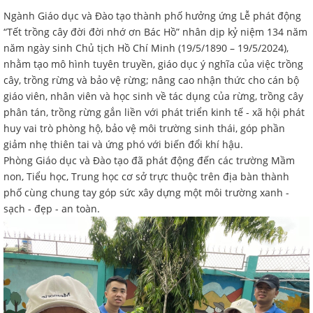
Ngành Giáo dục và Đào tạo thành phố hưởng ứng Lễ phát động
“Tết trồng cây đời đời nhớ ơn Bác Hồ” nhân dịp kỷ niệm 134 năm
năm ngày sinh Chủ tịch Hồ Chí Minh (19/5/1890 – 19/5/2024),
nhằm tạo mô hình tuyên truyền, giáo dục ý nghĩa của việc trồng
cây, trồng rừng và bảo vệ rừng; nâng cao nhận thức cho cán bộ
giáo viên, nhân viên và học sinh về tác dụng của rừng, trồng cây
phân tán, trồng rừng gắn liền với phát triển kinh tế - xã hội phát
huy vai trò phòng hộ, bảo vệ môi trường sinh thái, góp phần
giảm nhẹ thiên tai và ứng phó với biến đổi khí hậu.
Phòng Giáo dục và Đào tạo đã phát động đến các trường Mầm
non, Tiểu học, Trung học cơ sở trực thuộc trên địa bàn thành
phố cùng chung tay góp sức xây dựng một môi trường xanh -
sạch - đẹp - an toàn.