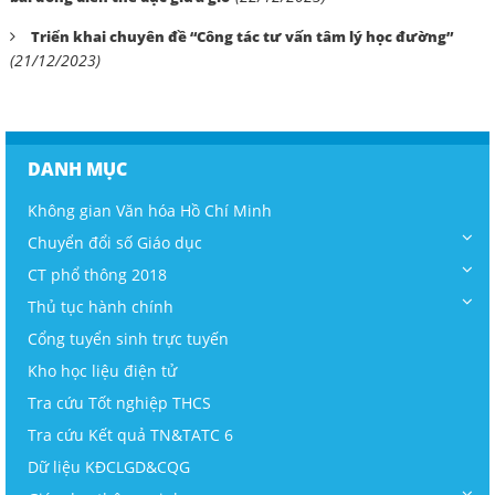
Triển khai chuyên đề “Công tác tư vấn tâm lý học đường”
(21/12/2023)
DANH MỤC
Không gian Văn hóa Hồ Chí Minh
Chuyển đổi số Giáo dục
CT phổ thông 2018
Thủ tục hành chính
Cổng tuyển sinh trực tuyến
Kho học liệu điện tử
Tra cứu Tốt nghiệp THCS
Tra cứu Kết quả TN&TATC 6
Dữ liệu KĐCLGD&CQG