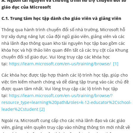
A. Nguồn tài nguyên và chương trình hỗ trợ chuyển đổi số
giáo dục của Microsoft
C.1. Trung tâm học tập dành cho giáo viên và giảng viên
Thông qua hành trình chuyển đổi số nhà trường, Microsoft hỗ
trợ xây dựng năng lực của đội ngũ giáo viên, giảng viên và các
nhà lãnh đạo thông quan kho tài nguyên học tập bao gồm các
khóa học và hội thảo liên quan đến tất cả các trụ cột của Khung
chuyển đổi số giáo dục. Vui lòng truy cập các khóa học
tại:
https://learn.microsoft.com/en-us/training/browse/
[1]
Các khóa học được tập hợp thành các lộ trình học tập, giúp cho
việc tìm kiếm nhanh chóng và dễ dàng tập trung vào các chủ đề
được quan tâm nhất. Vui lòng truy cập các lộ trình học tập
tại:
https://learn.microsoft.com/en-us/training/browse/?
resource_type=learning%20path&roles=k-12-educator%2Cschool-
leader%2Cstudent
[2]
Ngoài ra, Microsoft cung cấp cho các nhà lãnh đạo và các giáo
viên, giảng viên quyền truy cập vào những thông tin mới nhất về