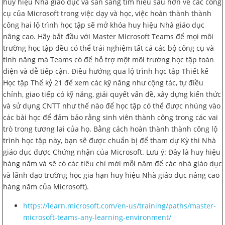
huy hiệu Nhà giáo dục và sẵn sàng tìm hiểu sâu hơn về các công
cụ của Microsoft trong việc dạy và học, việc hoàn thành thành
công hai lộ trình học tập sẽ mở khóa huy hiệu Nhà giáo dục
nâng cao. Hãy bắt đầu với Master Microsoft Teams để mọi môi
trường học tập đều có thể trải nghiệm tất cả các bộ công cụ và
tính năng mà Teams có để hỗ trợ một môi trường học tập toàn
diện và dễ tiếp cận. Điều hướng qua lộ trình học tập Thiết kế
Học tập Thế kỷ 21 để xem các kỹ năng như cộng tác, tự điều
chỉnh, giao tiếp có kỹ năng, giải quyết vấn đề, xây dựng kiến thức
và sử dụng CNTT như thế nào để học tập có thể được nhúng vào
các bài học để đảm bảo rằng sinh viên thành công trong các vai
trò trong tương lai của họ. Bằng cách hoàn thành thành công lộ
trình học tập này, bạn sẽ được chuẩn bị để tham dự Kỳ thi Nhà
giáo dục được Chứng nhận của Microsoft. Lưu ý: Đây là huy hiệu
hàng năm và sẽ có các tiêu chí mới mỗi năm để các nhà giáo dục
và lãnh đạo trường học gia hạn huy hiệu Nhà giáo dục nâng cao
hàng năm của Microsoft).
https://learn.microsoft.com/en-us/training/paths/master-
microsoft-teams-any-learning-environment/