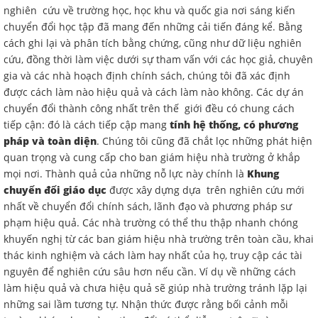
nghiên cứu về trường học, học khu và quốc gia nơi sáng kiến
chuyển đổi học tập đã mang đến những cải tiến đáng kể. Bằng
cách ghi lại và phân tích bằng chứng, cũng như dữ liệu nghiên
cứu, đồng thời làm việc dưới sự tham vấn với các học giả, chuyên
gia và các nhà hoạch định chính sách, chúng tôi đã xác định
được cách làm nào hiệu quả và cách làm nào không. Các dự án
chuyển đổi thành công nhất trên thế giới đều có chung cách
tiếp cận: đó là cách tiếp cập mang
tính hệ thống, có phương
pháp và toàn diện
. Chúng tôi cũng đã chắt lọc những phát hiện
quan trọng và cung cấp cho ban giám hiệu nhà trường ở khắp
mọi nơi. Thành quả của những nỗ lực này chính là
Khung
chuyển đổi giáo dục
được xây dựng dựa trên nghiên cứu mới
nhất về chuyển đổi chính sách, lãnh đạo và phương pháp sư
phạm hiệu quả. Các nhà trường có thể thu thập nhanh chóng
khuyến nghị từ các ban giám hiệu nhà trường trên toàn cầu, khai
thác kinh nghiệm và cách làm hay nhất của họ, truy cập các tài
nguyên để nghiên cứu sâu hơn nếu cần. Ví dụ về những cách
làm hiệu quả và chưa hiệu quả sẽ giúp nhà trường tránh lặp lại
những sai lầm tương tự. Nhận thức được rằng bối cảnh mỗi