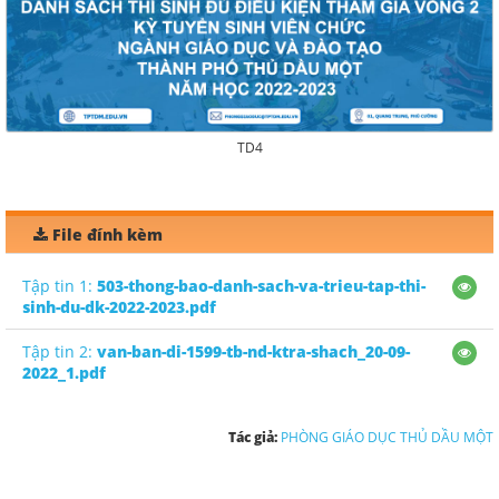
TD4
File đính kèm
Tập tin 1:
503-thong-bao-danh-sach-va-trieu-tap-thi-
sinh-du-dk-2022-2023.pdf
Tập tin 2:
van-ban-di-1599-tb-nd-ktra-shach_20-09-
2022_1.pdf
Tác giả:
PHÒNG GIÁO DỤC THỦ DẦU MỘT