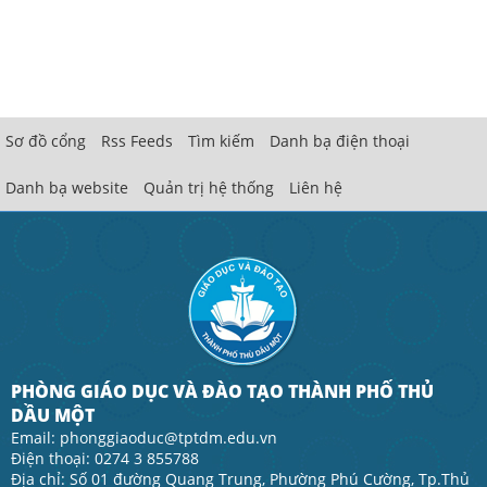
Sơ đồ cổng
Rss Feeds
Tìm kiếm
Danh bạ điện thoại
Danh bạ website
Quản trị hệ thống
Liên hệ
PHÒNG GIÁO DỤC VÀ ĐÀO TẠO THÀNH PHỐ THỦ
DẦU MỘT
Email: phonggiaoduc@tptdm.edu.vn
Điện thoại: 0274 3 855788
Địa chỉ: Số 01 đường Quang Trung, Phường Phú Cường, Tp.Thủ