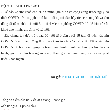
BỘ Y TẾ KHUYẾN CÁO
- Để bảo vệ sức khoẻ cho chính mình, gia đình và cộng đồng trước nguy cơ
dịch COVID-19 bùng phát trở lại, mỗi người dân hãy tích cực ủng hộ và chủ
động đi tiêm nhắc lại mũi 3, mũi 4 vắc xin phòng COVID-19 để bảo vệ sức
khoẻ cho mình, gia đình và xã hội.
- Hãy chung tay đưa trẻ trong độ tuổi từ 5 đến dưới 18 tuổi đi tiêm vắc xin
COVID-19 an toàn, đúng lịch theo khuyến cáo của Bộ Y tế. Tiêm vắc xin
COVID-19 cho trẻ em giúp trẻ tránh mắc bệnh, tránh các hậu quả lâu dài của
bệnh, giúp trẻ đến trường an toàn, tham gia các hoạt động xã hội và phát
triển khỏe mạnh.
Tác giả:
PHÒNG GIÁO DỤC THỦ DẦU MỘT
Tổng số điểm của bài viết là: 5 trong 1 đánh giá
Xếp hạng:
5
-
1
phiếu bầu