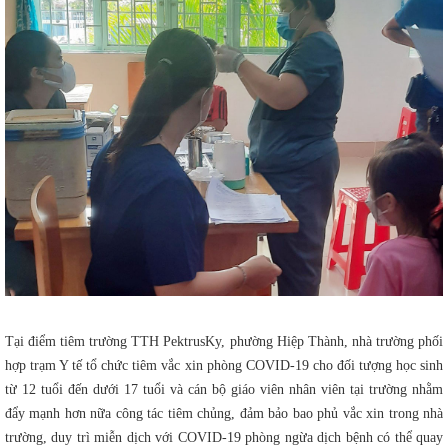
Tại điểm tiêm trường TTH PektrusKy, phường Hiệp Thành, nhà trường phối
hợp trạm Y tế tổ chức tiêm vắc xin phòng COVID-19 cho đối tượng học sinh
từ 12 tuổi đến dưới 17 tuổi và cán bộ giáo viên nhân viên tại trường nhằm
đẩy mạnh hơn nữa công tác tiêm chủng, đảm bảo bao phủ vắc xin trong nhà
trường, duy trì miễn dịch với COVID-19 phòng ngừa dịch bệnh có thể quay