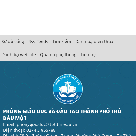
Sơ đồ cổng
Rss Feeds
Tìm kiếm
Danh bạ điện thoại
Danh bạ website
Quản trị hệ thống
Liên hệ
PHÒNG GIÁO DỤC VÀ ĐÀO TẠO THÀNH PHỐ THỦ
DẦU MỘT
Email: phonggiaoduc@tptdm.edu.vn
Điện thoại: 0274 3 855788
Địa chỉ: Số 01 đường Quang Trung, Phường Phú Cường, Tp.Thủ