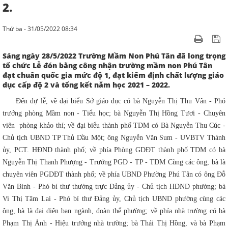
2.
Thứ ba - 31/05/2022 08:34
Sáng ngày 28/5/2022 Trường Mầm Non Phú Tân đã long trọng
tổ chức Lễ đón bằng công nhận trường mầm non Phú Tân
đạt chuẩn quốc gia mức độ 1, đạt kiểm định chất lượng giáo
dục cấp độ 2 và tổng kết năm học 2021 – 2022.
Đến dự lễ, về đại biểu Sở giáo dục có bà Nguyễn Thị Thu Vân - Phó
trưởng phòng Mầm non - Tiểu học; bà Nguyễn Thị Hồng Tươi - Chuyên
viên phòng khảo thí; về đại biểu thành phố TDM có Bà Nguyễn Thu Cúc -
Chủ tịch UBND TP Thủ Dầu Một; ông Nguyễn Văn Sum - UVBTV Thành
ủy, PCT. HĐND thành phố; về phía Phòng GDĐT thành phố TDM có bà
Nguyễn Thị Thanh Phượng - Trưởng PGD - TP - TDM Cùng các ông, bà là
chuyên viên PGDĐT thành phố; về phía UBND Phường Phú Tân có ông Đỗ
Văn Bình - Phó bí thư thường trực Đảng ủy - Chủ tịch HĐND phường; bà
Vi Thị Tâm Lai - Phó bí thư Đảng ủy, Chủ tịch UBND phường cùng các
ông, bà là đại diện ban ngành, đoàn thể phường; về phía nhà trường có bà
Phạm Thị Ánh - Hiệu trưởng nhà trường; bà Thái Thị Hồng, và bà Phạm