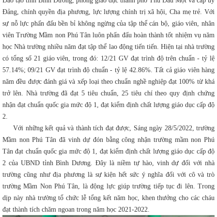
Đào tạo tỉnh Bình Dương, phòng giáo dục thành phố Thủ Dầu Một và cấp ủy
Đảng, chính quyền địa phương, lực lượng chính trị xã hội, Cha mẹ trẻ. Với
sự nỗ lực phấn đấu bền bỉ không ngừng của tập thể cán bộ, giáo viên, nhân
viên Trường Mầm non Phú Tân luôn phấn đấu hoàn thành tốt nhiệm vụ năm
học Nhà trường nhiều năm đạt tập thể lao động tiến tiến. Hiện tại nhà trường
có tổng số 21 giáo viên, trong đó: 12/21 GV đạt trình độ trên chuẩn - tỷ lệ
57.14%; 09/21 GV đạt trình độ chuẩn - tỷ lệ 42.86%. Tất cả giáo viên hàng
năm đều được đánh giá và xếp loại theo chuẩn nghề nghiệp đạt 100% từ khá
trở lên. Nhà trường đã đạt 5 tiêu chuẩn, 25 tiêu chí theo quy định chứng
nhận đạt chuẩn quốc gia mức độ 1, đạt kiểm định chất lượng giáo dục cấp độ
2.
Với những kết quả và thành tích đạt được, Sáng ngày 28/5/2022, trường
Mầm non Phú Tân đã vinh dự đón bằng công nhận trường mầm non Phú
Tân đạt chuẩn quốc gia mức độ 1, đạt kiểm định chất lượng giáo dục cấp độ
2 của UBND tỉnh Bình Dương. Đây là niềm tự hào, vinh dự đối với nhà
trường cũng như địa phương là sự kiện hết sức ý nghĩa đối với cô và trò
trường Mầm Non Phú Tân, là động lực giúp trường tiếp tục đi lên. Trong
dịp này nhà trường tổ chức lễ tổng kết năm học, khen thưởng cho các cháu
đạt thành tích chăm ngoan trong năm học 2021-2022.