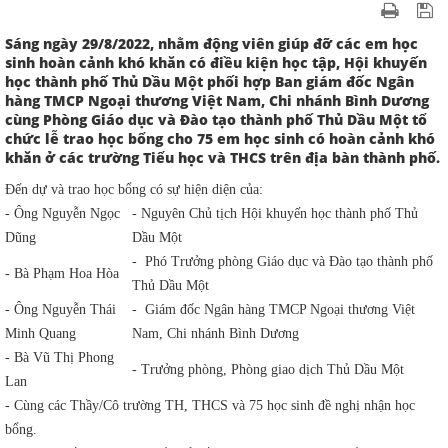
Sáng ngày 29/8/2022, nhằm động viên giúp đỡ các em học
sinh hoàn cảnh khó khăn có điều kiện học tập, Hội khuyến
học thành phố Thủ Dầu Một phối hợp Ban giám đốc Ngân
hàng TMCP Ngoại thương Việt Nam, Chi nhánh Bình Dương
cùng Phòng Giáo dục và Đào tạo thành phố Thủ Dầu Một tổ
chức lễ trao học bổng cho 75 em học sinh có hoàn cảnh khó
khăn ở các trường Tiểu học và THCS trên địa bàn thành phố.
Đến dự và trao học bổng có sự hiện diện của:
- Ông Nguyễn Ngọc
- Nguyên Chủ tịch Hội khuyến học thành phố Thủ
Dũng
Dầu Một
- Phó Trưởng phòng Giáo dục và Đào tạo thành phố
- Bà Phạm Hoa Hòa
Thủ Dầu Một
- Ông Nguyễn Thái
- Giám đốc Ngân hàng TMCP Ngoại thương Việt
Minh Quang
Nam, Chi nhánh Bình Dương
- Bà Vũ Thị Phong
- Trưởng phòng, Phòng giao dịch Thủ Dầu Một
Lan
- Cùng các Thầy/Cô trường TH, THCS và 75 học sinh đề nghị nhận học
bổng.