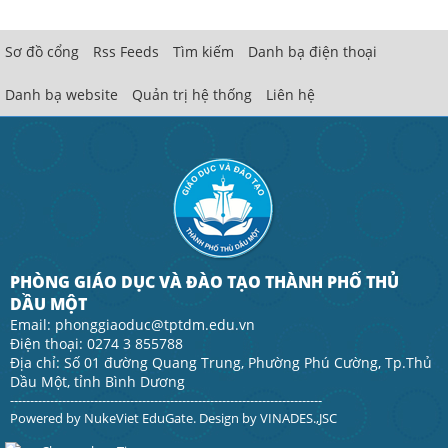
Sơ đồ cổng
Rss Feeds
Tìm kiếm
Danh bạ điện thoại
Danh bạ website
Quản trị hệ thống
Liên hệ
PHÒNG GIÁO DỤC VÀ ĐÀO TẠO THÀNH PHỐ THỦ
DẦU MỘT
Email: phonggiaoduc@tptdm.edu.vn
Điện thoại: 0274 3 855788
Địa chỉ: Số 01 đường Quang Trung, Phường Phú Cường, Tp.Thủ
Dầu Một, tỉnh Bình Dương
------------------------------------------------------------------------------
Powered by
NukeViet EduGate
. Design by
VINADES.,JSC