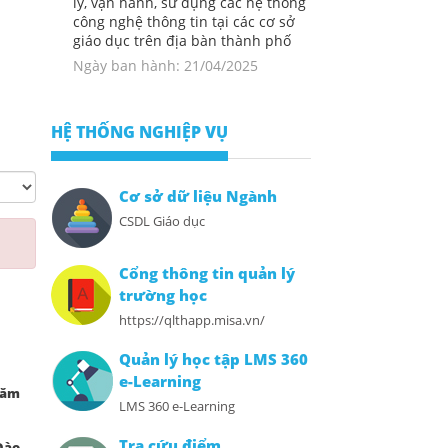
lý, vận hành, sử dụng các hệ thống
công nghệ thông tin tại các cơ sở
giáo dục trên địa bàn thành phố
Ngày ban hành: 21/04/2025
HỆ THỐNG NGHIỆP VỤ
Cơ sở dữ liệu Ngành
CSDL Giáo dục
Cổng thông tin quản lý
trường học
https://qlthapp.misa.vn/
Quản lý học tập LMS 360
e-Learning
năm
LMS 360 e-Learning
Tra cứu điểm
Đào