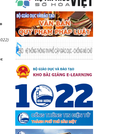
ạo
2022)
ục