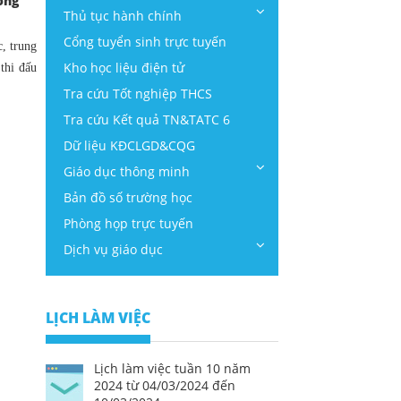
óng
Thủ tục hành chính
Cổng tuyển sinh trực tuyến
c, trung
Kho học liệu điện tử
thi đấu
Tra cứu Tốt nghiệp THCS
Tra cứu Kết quả TN&TATC 6
Dữ liệu KĐCLGD&CQG
Giáo dục thông minh
Bản đồ số trường học
Phòng họp trực tuyến
Dịch vụ giáo dục
LỊCH LÀM VIỆC
Lịch làm việc tuần 10 năm
2024 từ 04/03/2024 đến