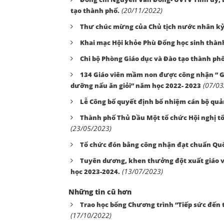
(20/11/2022)
tạo thành phố.
Thư chúc mừng của Chủ tịch nước nhân kỷ
Khai mạc Hội khỏe Phù Đổng học sinh thàn
Chi bộ Phòng Giáo dục và Đào tạo thành ph
134 Giáo viên mầm non được công nhận “ G
(07/03
dưỡng nấu ăn giỏi” năm học 2022- 2023
Lễ Công bố quyết định bổ nhiệm cán bộ quả
Thành phố Thủ Dầu Một tổ chức Hội nghị t
(23/05/2023)
Tổ chức đón bằng công nhận đạt chuẩn Quố
Tuyên dương, khen thưởng đột xuất giáo viê
(13/07/2023)
học 2023-2024.
Những tin cũ hơn
Trao học bổng Chương trình “Tiếp sức đến
(17/10/2022)