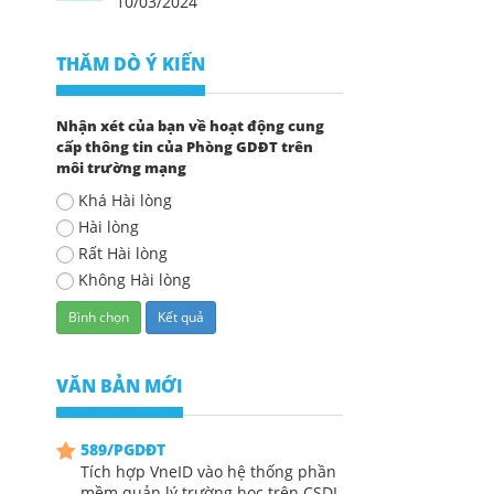
10/03/2024
THĂM DÒ Ý KIẾN
Nhận xét của bạn về hoạt động cung
cấp thông tin của Phòng GDĐT trên
môi trường mạng
Khá Hài lòng
Hài lòng
Rất Hài lòng
Không Hài lòng
VĂN BẢN MỚI
589/PGDĐT
Tích hợp VneID vào hệ thống phần
mềm quản lý trường học trên CSDL