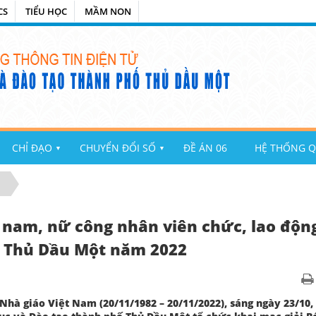
CS
TIỂU HỌC
MẦM NON
CHỈ ĐẠO
CHUYỂN ĐỔI SỐ
ĐỀ ÁN 06
HỆ THỐNG Q
▼
▼
 nam, nữ công nhân viên chức, lao độn
ố Thủ Dầu Một năm 2022
à giáo Việt Nam (20/11/1982 – 20/11/2022), sáng ngày 23/10,