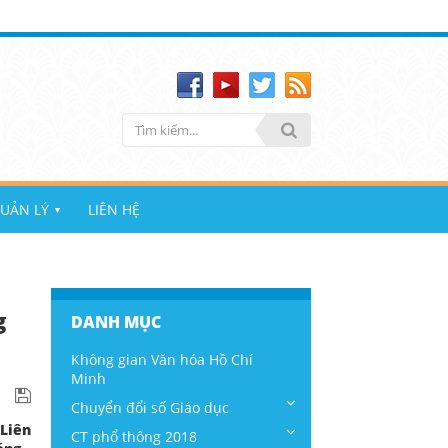
UẢN LÝ
LIÊN HỆ
▼
g
DANH MỤC
Không gian Văn hóa Hồ Chí
Minh
Chuyển đổi số Giáo dục
 Liên
CT phổ thông 2018