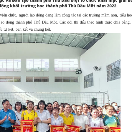
ục và Đào tạo thành phố Thủ Dầu Một tổ chức khai mạc giải B
động khối trường học thành phố Thủ Dầu Một năm 2022.
 viên chức, người lao động đang làm công tác tại các trường mầm non, tiểu họ
Lao động thành phố Thủ Dầu Một. Các đội thi đấu theo hình thức chia bảng, 
u tứ kết, bán kết và chung kết.