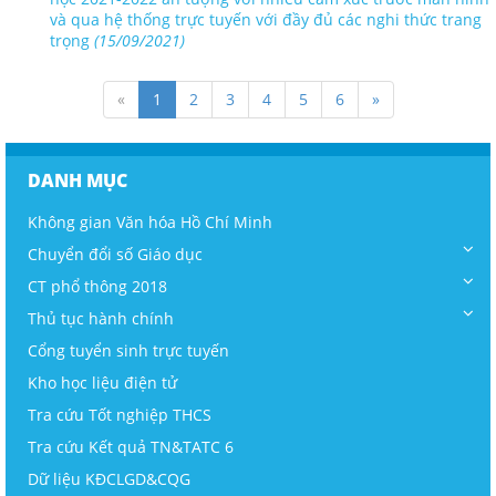
và qua hệ thống trực tuyến với đầy đủ các nghi thức trang
trọng
(15/09/2021)
«
1
2
3
4
5
6
»
DANH MỤC
Không gian Văn hóa Hồ Chí Minh
Chuyển đổi số Giáo dục
CT phổ thông 2018
Thủ tục hành chính
Cổng tuyển sinh trực tuyến
Kho học liệu điện tử
Tra cứu Tốt nghiệp THCS
Tra cứu Kết quả TN&TATC 6
Dữ liệu KĐCLGD&CQG