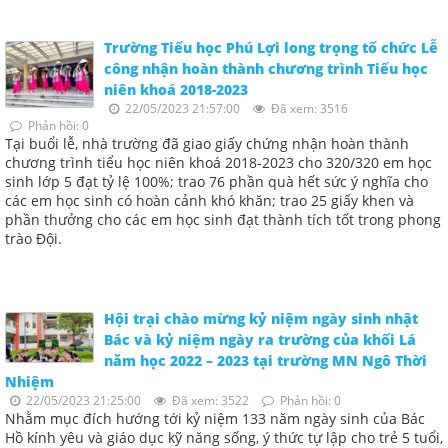
Trường Tiểu học Phú Lợi long trọng tổ chức Lễ
công nhận hoàn thành chương trình Tiểu học
niên khoá 2018-2023
22/05/2023 21:57:00
Đã xem: 3516
Phản hồi: 0
Tại buổi lễ, nhà trường đã giao giấy chứng nhận hoàn thành
chương trình tiểu học niên khoá 2018-2023 cho 320/320 em học
sinh lớp 5 đạt tỷ lệ 100%; trao 76 phần quà hết sức ý nghĩa cho
các em học sinh có hoàn cảnh khó khăn; trao 25 giấy khen và
phần thưởng cho các em học sinh đạt thành tích tốt trong phong
trào Đội.
Hội trại chào mừng kỷ niệm ngày sinh nhật
Bác và kỷ niệm ngày ra trường của khối Lá
năm học 2022 – 2023 tại trường MN Ngô Thời
Nhiệm
22/05/2023 21:25:00
Đã xem: 3522
Phản hồi: 0
Nhằm mục đích hướng tới kỷ niệm 133 năm ngày sinh của Bác
Hồ kính yêu và giáo dục kỹ năng sống, ý thức tự lập cho trẻ 5 tuổi,