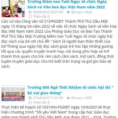
Trường Mầm non Tuổi Ngọc tổ chức Ngày
Sách và Văn hoá đọc Việt Nam năm 2022
30/04/2022 20:27:00
Đã xem: 1828
Phản hồi: 0
Căn cứ vào Công văn số 513/PGDĐT Thành Phố Thủ Dầu Một
ngày 15 tháng 04 năm 2022 về việc tổ chức Ngày Sách và Văn hóa
đọc Việt Nam năm 2022 của Phòng Giáo Dục và Đào Tạo Thành
Phố Thủ Dầu Một.Trường Mầm non Tuổi Ngọc tổ chức ngày hội
đọc sách của bé với chủ đề “ Sách là người bạn thân thiết của
bé”Thông qua ngày hội đọc sách giúp trẻ học tập những gương
tốt qua các quyển truyện tranh hay, nội dung phù hợp và trở
thành thói quen cho trẻ, rèn cách cầm sách, mở sách, đồng thời
tuyên truyền giáo dục cho trẻ biết trân trọng và giữ gìn bảo vệ
sách.
Trường MN Ngô Thời Nhiệm tổ chức hội thi "
bé vui giao thông"
27/04/2022 11:01:00
Đã xem: 3205
Phản hồi: 0
Thực hiện kế hoạch số 1031/KH-PGDĐT ngày 10/9/2021về thực
hiện Chương trình “Tôi yêu Việt Nam” trong cấp học Giáo dục
mầm non thành phố Thủ Dầu Một, giai đoạn 2021 - 2024. Trường