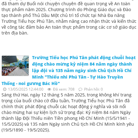
đã tham dự Buổi nói chuyện chuyên đề quan trọng về An toàn
thực phẩm năm 2025. Chương trình do Phòng Giáo dục và Đào
tạo thành phố Thủ Dầu Một chủ trì tổ chức tại Nhà Đa năng
Trường Tiểu học Phú Tân, nhằm nâng cao nhận thức và kiến thức
về công tác đảm bảo An toàn thực phẩm trong các cơ sở giáo dục
trên địa bàn.
Trường Tiểu học Phú Tân phát động chuỗi hoạt
động chào mừng kỷ niệm 84 năm ngày thành
lập đội và 135 năm ngày sinh Chủ tịch Hồ Chí
Minh "Thiếu nhi Phú Tân - Tự Hào Truyền
Thống - noi gương Bác Hồ"
13/05/2025 12:44:00
Đã xem: 708
Phản hồi: 0
Sáng thứ Hai, ngày 12 tháng 5 năm 2025, trong không khí trang
trọng của buổi chào cờ đầu tuần, Trường Tiểu học Phú Tân đã
chính thức phát động chuỗi các hoạt động ý nghĩa và sôi nổi
chào mừng hai sự kiện lịch sử trọng đại: Kỷ niệm 84 năm Ngày
thành lập Đội Thiếu niên Tiền phong Hồ Chí Minh (15/5/1941 -
15/5/2025) và 135 năm Ngày sinh Chủ tịch Hồ Chí Minh kính yêu
(19/5/1890 - 19/5/2025).