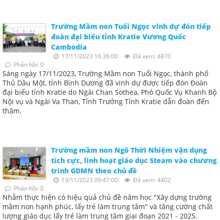
Trường Mầm non Tuổi Ngọc vinh dự đón tiếp
đoàn đại biểu tỉnh Kratie Vương Quốc
Cambodia
17/11/2023 16:36:00
Đã xem: 4870
Phản hồi: 0
Sáng ngày 17/11/2023, Trường Mầm non Tuổi Ngọc, thành phố
Thủ Dầu Một, tỉnh Bình Dương đã vinh dự được tiếp đón Đoàn
đại biểu tỉnh Kratie do Ngài Chan Sothea, Phó Quốc Vụ Khanh Bộ
Nội vụ và Ngài Va Than, Tỉnh Trưởng Tỉnh Kratie dẫn đoàn đến
thăm.
Trường mầm non Ngô Thời Nhiệm vận dụng
tích cực, linh hoạt giáo dục Steam vào chương
trình GDMN theo chủ đề
13/11/2023 09:47:00
Đã xem: 4402
Phản hồi: 0
Nhằm thực hiện có hiệu quả chủ đề năm học "Xây dựng trường
mầm non hạnh phúc, lấy trẻ làm trung tâm" và tăng cường chất
lượng giáo dục lấy trẻ làm trung tâm giai đoạn 2021 - 2025.