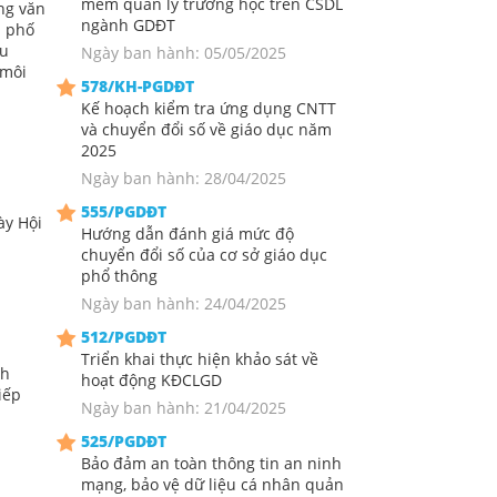
mềm quản lý trường học trên CSDL
ng văn
ngành GDĐT
h phố
áu
Ngày ban hành: 05/05/2025
 môi
578/KH-PGDĐT
Kế hoạch kiểm tra ứng dụng CNTT
và chuyển đổi số về giáo dục năm
2025
Ngày ban hành: 28/04/2025
555/PGDĐT
ày Hội
Hướng dẫn đánh giá mức độ
chuyển đổi số của cơ sở giáo dục
phổ thông
Ngày ban hành: 24/04/2025
512/PGDĐT
Triển khai thực hiện khảo sát về
nh
hoạt động KĐCLGD
iếp
Ngày ban hành: 21/04/2025
525/PGDĐT
Bảo đảm an toàn thông tin an ninh
mạng, bảo vệ dữ liệu cá nhân quản