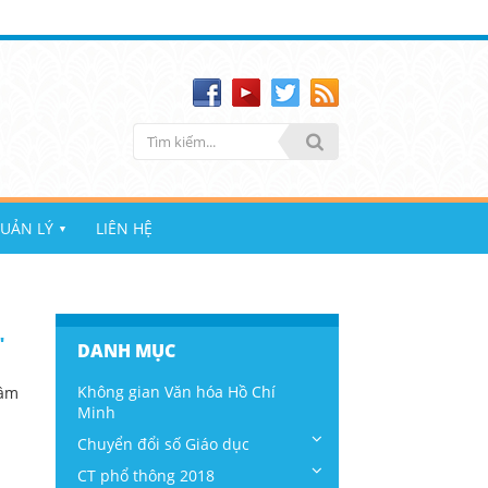
UẢN LÝ
LIÊN HỆ
▼
"
DANH MỤC
Không gian Văn hóa Hồ Chí
Mầm
Minh
Chuyển đổi số Giáo dục
CT phổ thông 2018