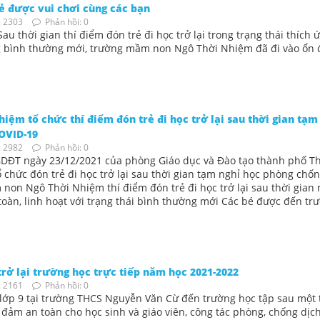
ẻ được vui chơi cùng các bạn
 2303
Phản hồi: 0
 thời gian thí điểm đón trẻ đi học trở lại trong trạng thái thích 
ống bình thường mới, trường mầm non Ngô Thời Nhiệm đã đi vào ổn 
m tổ chức thí điểm đón trẻ đi học trở lại sau thời gian tạm
OVID-19
 2982
Phản hồi: 0
GDĐT ngày 23/12/2021 của phòng Giáo dục và Đào tạo thành phố T
hức đón trẻ đi học trở lại sau thời gian tạm nghỉ học phòng chốn
on Ngô Thời Nhiệm thí điểm đón trẻ đi học trở lại sau thời gian 
toàn, linh hoạt với trạng thái bình thường mới Các bé được đến tr
trở lại trường học trực tiếp năm học 2021-2022
 2161
Phản hồi: 0
 lớp 9 tại trường THCS Nguyễn Văn Cừ đến trường học tập sau một 
 đảm an toàn cho học sinh và giáo viên, công tác phòng, chống dịc