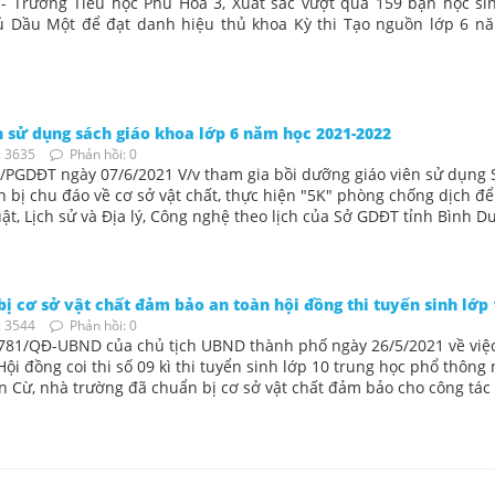
- Trường Tiểu học Phú Hòa 3, Xuất sắc vượt qua 159 bạn học sin
ủ Dầu Một để đạt danh hiệu thủ khoa Kỳ thi Tạo nguồn lớp 6 n
 sử dụng sách giáo khoa lớp 6 năm học 2021-2022
 3635
Phản hồi: 0
8/PGDĐT ngày 07/6/2021 V/v tham gia bồi dưỡng giáo viên sử dụng
ẩn bị chu đáo về cơ sở vật chất, thực hiện "5K" phòng chống dịch để
t, Lịch sử và Địa lý, Công nghệ theo lịch của Sở GDĐT tỉnh Bình D
 cơ sở vật chất đảm bảo an toàn hội đồng thi tuyển sinh lớp 
 3544
Phản hồi: 0
1781/QĐ-UBND của chủ tịch UBND thành phố ngày 26/5/2021 về việ
ội đồng coi thi số 09 kì thi tuyển sinh lớp 10 trung học phổ thông
 Cừ, nhà trường đã chuẩn bị cơ sở vật chất đảm bảo cho công tác 