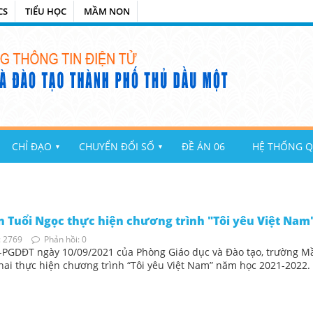
CS
TIỂU HỌC
MẦM NON
CHỈ ĐẠO
CHUYỂN ĐỔI SỐ
ĐỀ ÁN 06
HỆ THỐNG Q
▼
▼
 Tuổi Ngọc thực hiện chương trình "Tôi yêu Việt Nam
 2769
Phản hồi: 0
-PGDĐT ngày 10/09/2021 của Phòng Giáo dục và Đào tạo, trường 
hai thực hiện chương trình “Tôi yêu Việt Nam” năm học 2021-2022.