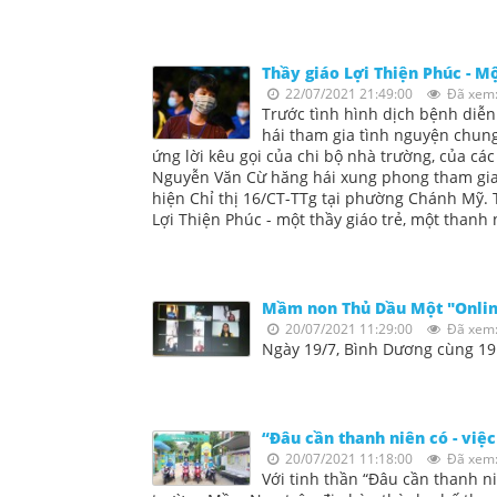
Thầy giáo Lợi Thiện Phúc - M
22/07/2021 21:49:00
Đã xem:
Trước tình hình dịch bệnh diễn
hái tham gia tình nguyện chun
ứng lời kêu gọi của chi bộ nhà trường, của c
Nguyễn Văn Cừ hăng hái xung phong tham gia 
hiện Chỉ thị 16/CT-TTg tại phường Chánh Mỹ. T
Lợi Thiện Phúc - một thầy giáo trẻ, một thanh 
Mầm non Thủ Dầu Một "Onli
20/07/2021 11:29:00
Đã xem:
Ngày 19/7, Bình Dương cùng 19 
“Đâu cần thanh niên có - việc
20/07/2021 11:18:00
Đã xem:
Với tinh thần “Đâu cần thanh ni