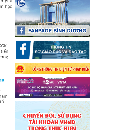
h giỏi
ăm học
 SGK
 tiến
ương.
10
c
 năm
tổ