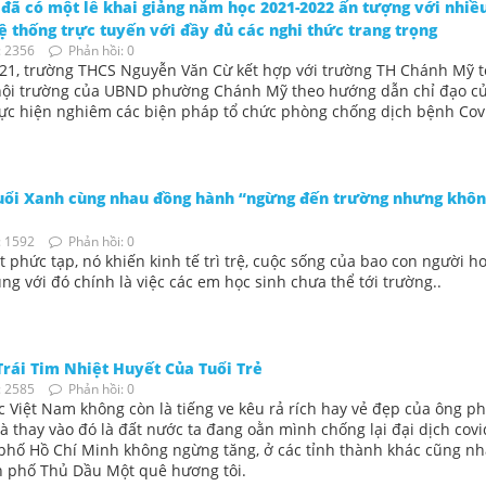
ã có một lễ khai giảng năm học 2021-2022 ấn tượng với nhiề
 thống trực tuyến với đầy đủ các nghi thức trang trọng
 2356
Phản hồi: 0
021, trường THCS Nguyễn Văn Cừ kết hợp với trường TH Chánh Mỹ t
i hội trường của UBND phường Chánh Mỹ theo hướng dẫn chỉ đạo c
ực hiện nghiêm các biện pháp tổ chức phòng chống dịch bệnh Cov
uổi Xanh cùng nhau đồng hành “ngừng đến trường nhưng khô
 1592
Phản hồi: 0
 phức tạp, nó khiến kinh tế trì trệ, cuộc sống của bao con người h
ùng với đó chính là việc các em học sinh chưa thể tới trường..
Trái Tim Nhiệt Huyết Của Tuổi Trẻ
 2585
Phản hồi: 0
 Việt Nam không còn là tiếng ve kêu rả rích hay vẻ đẹp của ông p
à thay vào đó là đất nước ta đang oằn mình chống lại đại dịch covi
phố Hồ Chí Minh không ngừng tăng, ở các tỉnh thành khác cũng nh
h phố Thủ Dầu Một quê hương tôi.