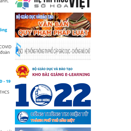
hanh,
công
 COVID
, đoàn
 - 19
 THCS