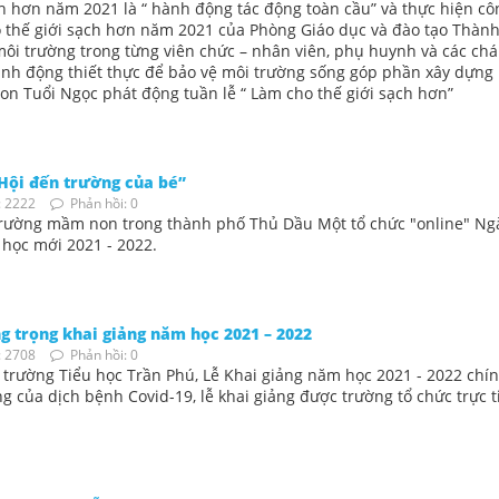
ch hơn năm 2021 là “ hành động tác động toàn cầu” và thực hiện cô
 thế giới sạch hơn năm 2021 của Phòng Giáo dục và đào tạo Thàn
ôi trường trong từng viên chức – nhân viên, phụ huynh và các ch
nh động thiết thực để bảo vệ môi trường sống góp phần xây dựng
n Tuổi Ngọc phát động tuần lễ “ Làm cho thế giới sạch hơn”
Hội đến trường của bé”
 2222
Phản hồi: 0
 trường mầm non trong thành phố Thủ Dầu Một tổ chức "online" Ng
học mới 2021 - 2022.
g trọng khai giảng năm học 2021 – 2022
 2708
Phản hồi: 0
i trường Tiểu học Trần Phú, Lễ Khai giảng năm học 2021 - 2022 chí
g của dịch bệnh Covid-19, lễ khai giảng được trường tổ chức trực t