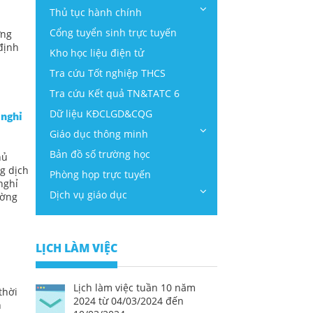
Thủ tục hành chính
Cổng tuyển sinh trực tuyến
ứng
định
Kho học liệu điện tử
Tra cứu Tốt nghiệp THCS
Tra cứu Kết quả TN&TATC 6
Dữ liệu KĐCLGD&CQG
 nghỉ
Giáo dục thông minh
Bản đồ số trường học
hủ
g dịch
Phòng họp trực tuyến
nghỉ
Dịch vụ giáo dục
ường
LỊCH LÀM VIỆC
Lịch làm việc tuần 10 năm
thời
2024 từ 04/03/2024 đến
h