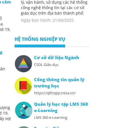
u cảm
lý, vận hành, sử dụng các hệ thống
công nghệ thông tin tại các cơ sở
giáo dục trên địa bàn thành phố
ổ
Ngày ban hành: 21/04/2025
ủa
id-19.
HỆ THỐNG NGHIỆP VỤ
ng
Cơ sở dữ liệu Ngành
CSDL Giáo dục
oàn
Cổng thông tin quản lý
trường học
https://qlthapp.misa.vn/
Quản lý học tập LMS 360
hượng
e-Learning
d 19.
LMS 360 e-Learning
ảy vọt