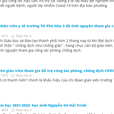
ia công tác hậu cần, hỗ trợ lực lượng y tế lấy mẫu xét nghiệm n
y vết người bệnh, người lây nhiễm Covid-19 trên địa bàn phường.
 nhân viên y tế trường TH Phú Hòa 3 đã tình nguyện tham gia 
 1915
Phản hồi: 0
h Giáo dục và Đào tạo thành phố, hơn 2 tháng nay từ khi đợt dịch
inh thần “ chống dịch như chống giặc” , hàng chục cán bộ giáo viên
tình nguyện tham gia công tác phòng chống dịch.
n giáo viên tham gia hỗ trợ công tác phòng, chống dịch COVID
 1670
Phản hồi: 0
ó có thanh niên” chính là khẩu hiệu của chi đoàn giáo viên trường
m học 2021-2022: học sinh Nguyễn Võ Hải Trinh
 3079
Phản hồi: 0