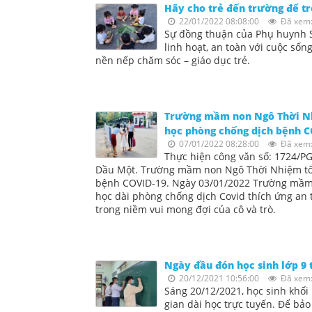
Hãy cho trẻ đến trường để tr
22/01/2022 08:08:00
Đã xem:
Sự đồng thuận của Phụ huynh Sau
linh hoạt, an toàn với cuộc s
nền nếp chăm sóc – giáo dục trẻ.
Trường mầm non Ngô Thời Nhiệ
học phòng chống dịch bệnh C
07/01/2022 08:28:00
Đã xem:
Thực hiện công văn số: 1724/P
Dầu Một. Trường mầm non Ngô Thời Nhiệm tổ c
bệnh COVID-19. Ngày 03/01/2022 Trường mầm n
học dài phòng chống dịch Covid thích ứng an 
trong niềm vui mong đợi của cô và trò.
Ngày đầu đón học sinh lớp 9 
20/12/2021 10:56:00
Đã xem:
Sáng 20/12/2021, học sinh khối
gian dài học trực tuyến. Để bảo