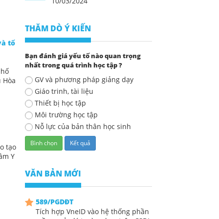
10/03/2024
THĂM DÒ Ý KIẾN
và tổ
Bạn đánh giá yếu tố nào quan trọng
nhất trong quá trình học tập ?
phố
GV và phương pháp giảng dạy
ú Hòa
Giáo trinh, tài liệu
Thiết bị học tập
Môi trường học tập
Nỗ lực của bản thân học sinh
o tạo
tâm Y
VĂN BẢN MỚI
589/PGDĐT
Tích hợp VneID vào hệ thống phần