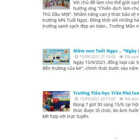
Với chủ đề làm cho thế giới sạ
hướng ứng "Chiến dịch làm cho
Thủ Dầu Một". Nhằm nâng cao ý thức bảo vệ m
trường MN Tuổi Ngọc. Đồng thời với những hà
trường xanh sạch đẹp an toàn.. Trường Mần no
Mầm non Tuổi Ngọc .. "Ngày 
15/09/2021 21:16:00
Đã xem:
Ngày 15/9/2021, đồng loạt các
đến trường của bé", chính thức bước vào năm 
Trường Tiểu học Trần Phú lon
15/09/2021 20:15:00
Đã xem:
Đúng 7 giờ 30 sáng 15/9, tại hộ
thức được tổ chức, do ảnh hưởn
kết hợp với trực tuyến.