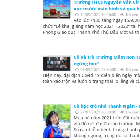
Trường THCS Nguyễn Văn Cừ đ
xúc trước màn hình và qua hệ
15/09/2021 10:46:00
Đã xem:
Vào lúc 7h30 sáng ngày 15/9/2
chức "Lễ khai giảng năm học 2021 - 2022" tạ
Phòng Giáo dục Thành Phố Thủ Dầu Một và th
Cô và trò Trường Mầm non T
ngừng học”
03/09/2021 23:34:00
Đã xem:
Hiện nay, đại dịch Covid-19 diễn biến ngày một
toàn xáo trộn và luôn ở trạng thái lo lắng và c
Cô học trò nhỏ Thanh Ngân - 
27/07/2021 20:00:00
Đã xem:
Mùa hè năm 2021 trên đất nước
già đỏ rực ở giữa sân trường. M
Số ca nhiễm bệnh trong thành 
không ngừng, trong đó có thàn