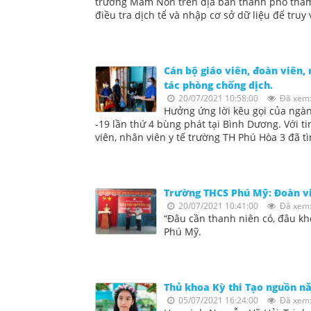
trường Mầm Non trên địa bàn thành phố tham g
điều tra dịch tể và nhập cơ sở dữ liệu để tru
Cán bộ giáo viên, đoàn viên,
tác phòng chống dịch.
20/07/2021 10:58:00
Đã xem:
Hưởng ứng lời kêu gọi của ngàn
-19 lần thứ 4 bùng phát tại Bình Dương. Với t
viên, nhân viên y tế trường TH Phú Hòa 3 đã 
Trường THCS Phú Mỹ: Đoàn viê
20/07/2021 10:41:00
Đã xem:
“Đâu cần thanh niên có, đâu kh
Phú Mỹ.
Thủ khoa Kỳ thi Tạo nguồn nă
05/07/2021 16:24:00
Đã xem: